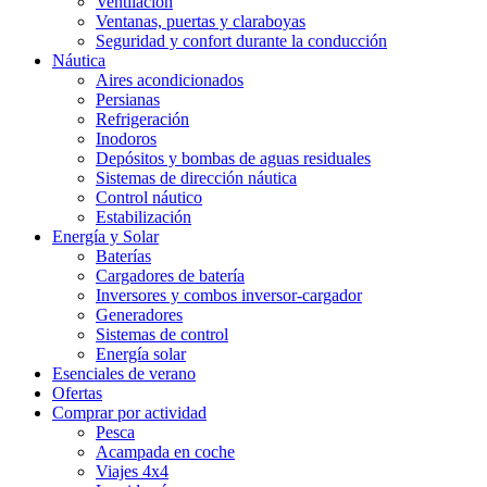
Ventilación
Ventanas, puertas y claraboyas
Seguridad y confort durante la conducción
Náutica
Aires acondicionados
Persianas
Refrigeración
Inodoros
Depósitos y bombas de aguas residuales
Sistemas de dirección náutica
Control náutico
Estabilización
Energía y Solar
Baterías
Cargadores de batería
Inversores y combos inversor-cargador
Generadores
Sistemas de control
Energía solar
Esenciales de verano
Ofertas
Comprar por actividad
Pesca
Acampada en coche
Viajes 4x4