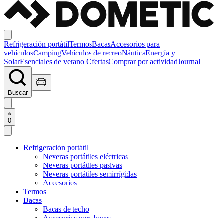
Refrigeración portátil
Termos
Bacas
Accesorios para
vehículos
Camping
Vehículos de recreo
Náutica
Energía y
Solar
Esenciales de verano
Ofertas
Comprar por actividad
Journal
Buscar
0
Refrigeración portátil
Neveras portátiles eléctricas
Neveras portátiles pasivas
Neveras portátiles semirrígidas
Accesorios
Termos
Bacas
Bacas de techo
Accesorios para bacas