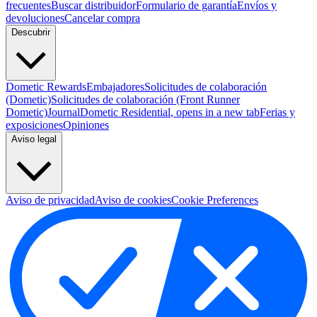
frecuentes
Buscar distribuidor
Formulario de garantía
Envíos y
devoluciones
Cancelar compra
Descubrir
Dometic Rewards
Embajadores
Solicitudes de colaboración
(Dometic)
Solicitudes de colaboración (Front Runner
Dometic)
Journal
Dometic Residential
, opens in a new tab
Ferias y
exposiciones
Opiniones
Aviso legal
Aviso de privacidad
Aviso de cookies
Cookie Preferences