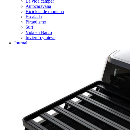
La vida cámper
Autocaravana
Bicicleta de montaña
Escalada
Piragüismo
Surf
Vida en Barco
Invierno y nieve
Journal