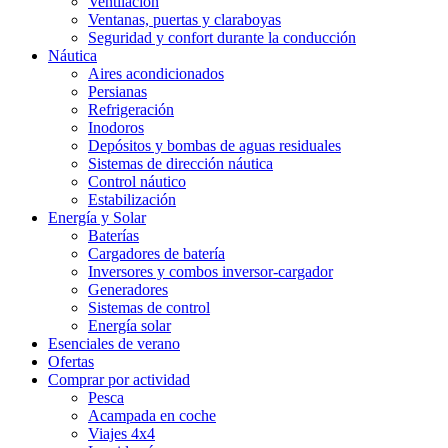
Ventilación
Ventanas, puertas y claraboyas
Seguridad y confort durante la conducción
Náutica
Aires acondicionados
Persianas
Refrigeración
Inodoros
Depósitos y bombas de aguas residuales
Sistemas de dirección náutica
Control náutico
Estabilización
Energía y Solar
Baterías
Cargadores de batería
Inversores y combos inversor-cargador
Generadores
Sistemas de control
Energía solar
Esenciales de verano
Ofertas
Comprar por actividad
Pesca
Acampada en coche
Viajes 4x4