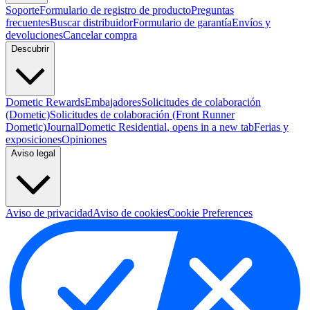
Soporte
Formulario de registro de producto
Preguntas
frecuentes
Buscar distribuidor
Formulario de garantía
Envíos y
devoluciones
Cancelar compra
Descubrir
Dometic Rewards
Embajadores
Solicitudes de colaboración
(Dometic)
Solicitudes de colaboración (Front Runner
Dometic)
Journal
Dometic Residential
, opens in a new tab
Ferias y
exposiciones
Opiniones
Aviso legal
Aviso de privacidad
Aviso de cookies
Cookie Preferences