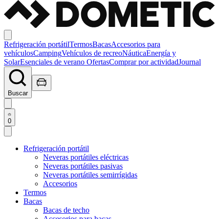
Refrigeración portátil
Termos
Bacas
Accesorios para
vehículos
Camping
Vehículos de recreo
Náutica
Energía y
Solar
Esenciales de verano
Ofertas
Comprar por actividad
Journal
Buscar
0
Refrigeración portátil
Neveras portátiles eléctricas
Neveras portátiles pasivas
Neveras portátiles semirrígidas
Accesorios
Termos
Bacas
Bacas de techo
Accesorios para bacas