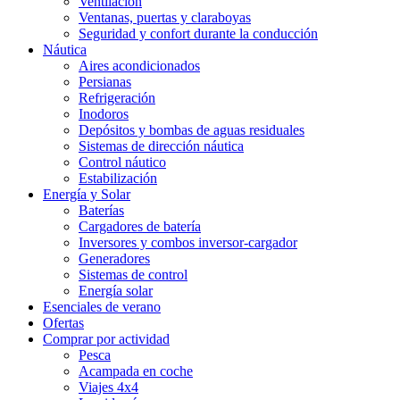
Ventilación
Ventanas, puertas y claraboyas
Seguridad y confort durante la conducción
Náutica
Aires acondicionados
Persianas
Refrigeración
Inodoros
Depósitos y bombas de aguas residuales
Sistemas de dirección náutica
Control náutico
Estabilización
Energía y Solar
Baterías
Cargadores de batería
Inversores y combos inversor-cargador
Generadores
Sistemas de control
Energía solar
Esenciales de verano
Ofertas
Comprar por actividad
Pesca
Acampada en coche
Viajes 4x4