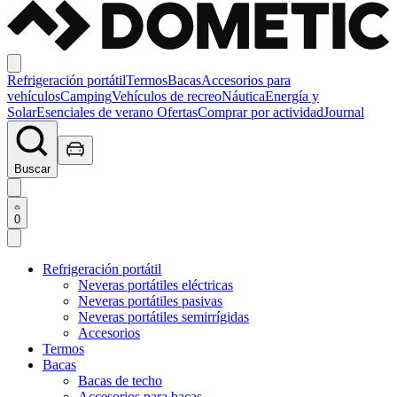
Refrigeración portátil
Termos
Bacas
Accesorios para
vehículos
Camping
Vehículos de recreo
Náutica
Energía y
Solar
Esenciales de verano
Ofertas
Comprar por actividad
Journal
Buscar
0
Refrigeración portátil
Neveras portátiles eléctricas
Neveras portátiles pasivas
Neveras portátiles semirrígidas
Accesorios
Termos
Bacas
Bacas de techo
Accesorios para bacas