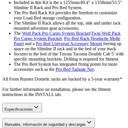
Included in this Kit is the a 1255mm/49.4" x 1358mm/53.5"
Slimline II Rack and Pro Bed System.
The Pro Bed Rack Kit provides the freedom to customize
your Load Bed storage configuration.
The Slimline II Rack allows all the top, side and under rack
mounted adventure gear accessories.
The
Wolf Pack Pro Cargo System Bracket
/
Twin Wolf Pack
Pro Cargo System Bracket
,
Pro Bed Rack Headache Molle
Panel
and a
Pro Bed Universal Accessory Mount
freeing up
space on the Slimline II rack and in the bed of your truck.
Secures to the bed of the Toyota Tacoma Double Cab 5' with
specific mounting brackets. Drilling is required for fitment.
The Pro Bed System has integrated fixing points for more
accessories such as the
Pro Bed Tailgate Net
.
All Front Runner Dometic racks are backed by a 5‑year warranty*
For further information on installation, please see the fitment
instructions in the INSTALL tab.
Especificaciones
Manuales, información de seguridad y descargas