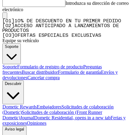
Introduzca su dirección de correo
electrónico
[
0
1
]
10% DE DESCUENTO EN TU PRIMER PEDIDO
[
0
2
]
ACCESO ANTICIPADO A LANZAMIENTOS DE
PRODUCTOS
[
0
3
]
OFERTAS ESPECIALES EXCLUSIVAS
Equipe su vehículo
Soporte
Soporte
Formulario de registro de producto
Preguntas
frecuentes
Buscar distribuidor
Formulario de garantía
Envíos y
devoluciones
Cancelar compra
Descubrir
Dometic Rewards
Embajadores
Solicitudes de colaboración
(Dometic)
Solicitudes de colaboración (Front Runner
Dometic)
Journal
Dometic Residential
, opens in a new tab
Ferias y
exposiciones
Opiniones
Aviso legal