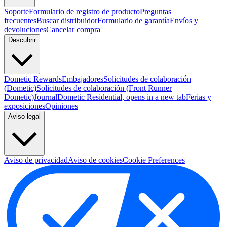
Soporte
Formulario de registro de producto
Preguntas
frecuentes
Buscar distribuidor
Formulario de garantía
Envíos y
devoluciones
Cancelar compra
Descubrir
Dometic Rewards
Embajadores
Solicitudes de colaboración
(Dometic)
Solicitudes de colaboración (Front Runner
Dometic)
Journal
Dometic Residential
, opens in a new tab
Ferias y
exposiciones
Opiniones
Aviso legal
Aviso de privacidad
Aviso de cookies
Cookie Preferences