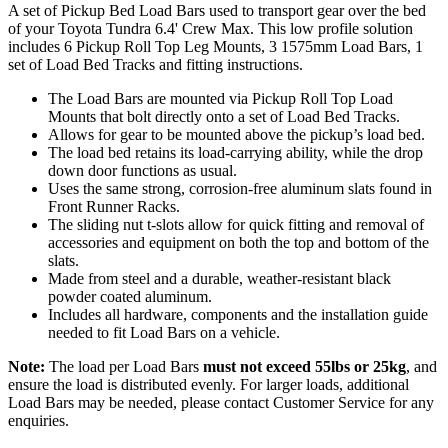
A set of Pickup Bed Load Bars used to transport gear over the bed
of your Toyota Tundra 6.4' Crew Max. This low profile solution
includes 6 Pickup Roll Top Leg Mounts, 3 1575mm Load Bars, 1
set of Load Bed Tracks and fitting instructions.
The Load Bars are mounted via Pickup Roll Top Load
Mounts that bolt directly onto a set of Load Bed Tracks.
Allows for gear to be mounted above the pickup’s load bed.
The load bed retains its load-carrying ability, while the drop
down door functions as usual.
Uses the same strong, corrosion-free aluminum slats found in
Front Runner Racks.
The sliding nut t-slots allow for quick fitting and removal of
accessories and equipment on both the top and bottom of the
slats.
Made from steel and a durable, weather-resistant black
powder coated aluminum.
Includes all hardware, components and the installation guide
needed to fit Load Bars on a vehicle.
Note:
The load per Load Bars
must not exceed 55lbs or 25kg
, and
ensure the load is distributed evenly. For larger loads, additional
Load Bars may be needed, please contact Customer Service for any
enquiries.