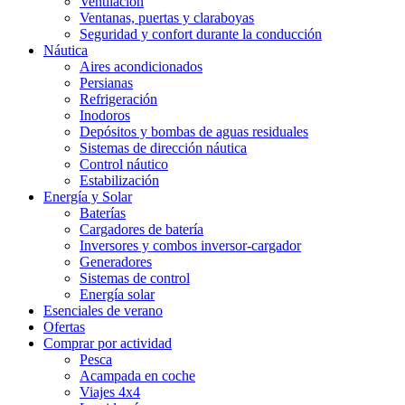
Ventilación
Ventanas, puertas y claraboyas
Seguridad y confort durante la conducción
Náutica
Aires acondicionados
Persianas
Refrigeración
Inodoros
Depósitos y bombas de aguas residuales
Sistemas de dirección náutica
Control náutico
Estabilización
Energía y Solar
Baterías
Cargadores de batería
Inversores y combos inversor-cargador
Generadores
Sistemas de control
Energía solar
Esenciales de verano
Ofertas
Comprar por actividad
Pesca
Acampada en coche
Viajes 4x4