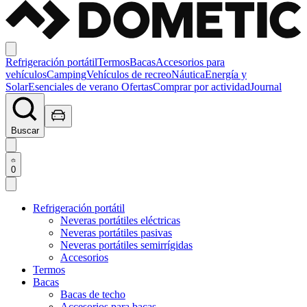
Refrigeración portátil
Termos
Bacas
Accesorios para
vehículos
Camping
Vehículos de recreo
Náutica
Energía y
Solar
Esenciales de verano
Ofertas
Comprar por actividad
Journal
Buscar
0
Refrigeración portátil
Neveras portátiles eléctricas
Neveras portátiles pasivas
Neveras portátiles semirrígidas
Accesorios
Termos
Bacas
Bacas de techo
Accesorios para bacas