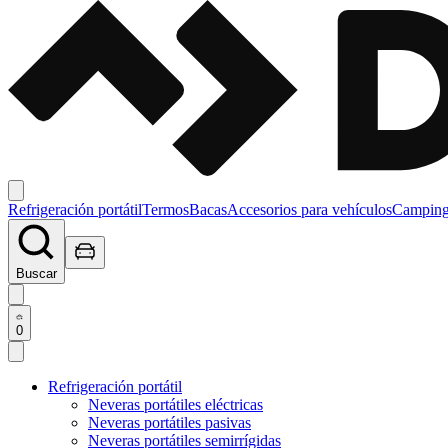
Refrigeración portátil
Termos
Bacas
Accesorios para vehículos
Campin
Buscar
0
Refrigeración portátil
Neveras portátiles eléctricas
Neveras portátiles pasivas
Neveras portátiles semirrígidas