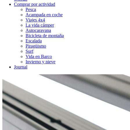
Comprar por actividad
Pesca
Acampada en coche
Viajes 4x4
La vida cámper
Autocaravana
Bicicleta de montaña
Escalada
Piragüismo
Surf
Vida en Barco
Invierno y nieve
Journal