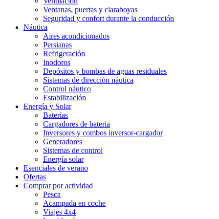
Ventilación
Ventanas, puertas y claraboyas
Seguridad y confort durante la conducción
Náutica
Aires acondicionados
Persianas
Refrigeración
Inodoros
Depósitos y bombas de aguas residuales
Sistemas de dirección náutica
Control náutico
Estabilización
Energía y Solar
Baterías
Cargadores de batería
Inversores y combos inversor-cargador
Generadores
Sistemas de control
Energía solar
Esenciales de verano
Ofertas
Comprar por actividad
Pesca
Acampada en coche
Viajes 4x4