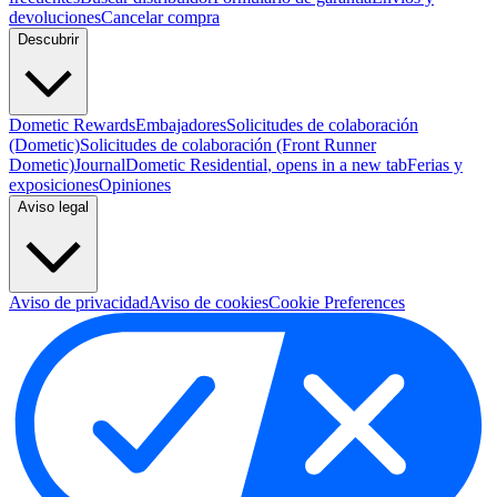
devoluciones
Cancelar compra
Descubrir
Dometic Rewards
Embajadores
Solicitudes de colaboración
(Dometic)
Solicitudes de colaboración (Front Runner
Dometic)
Journal
Dometic Residential
, opens in a new tab
Ferias y
exposiciones
Opiniones
Aviso legal
Aviso de privacidad
Aviso de cookies
Cookie Preferences