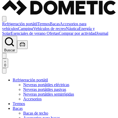
Refrigeración portátil
Termos
Bacas
Accesorios para
vehículos
Camping
Vehículos de recreo
Náutica
Energía y
Solar
Esenciales de verano
Ofertas
Comprar por actividad
Journal
Buscar
0
Refrigeración portátil
Neveras portátiles eléctricas
Neveras portátiles pasivas
Neveras portátiles semirrígidas
Accesorios
Termos
Bacas
Bacas de techo
Accesorios para bacas