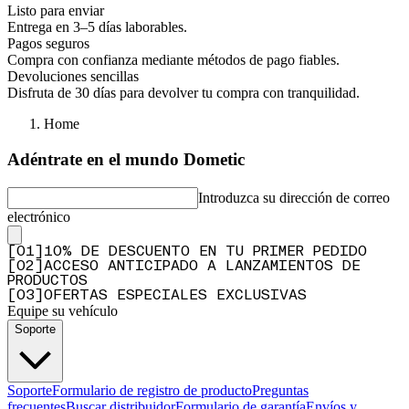
Listo para enviar
Entrega en 3–5 días laborables.
Pagos seguros
Compra con confianza mediante métodos de pago fiables.
Devoluciones sencillas
Disfruta de 30 días para devolver tu compra con tranquilidad.
Home
Adéntrate en el mundo Dometic
Introduzca su dirección de correo
electrónico
[
0
1
]
10% DE DESCUENTO EN TU PRIMER PEDIDO
[
0
2
]
ACCESO ANTICIPADO A LANZAMIENTOS DE
PRODUCTOS
[
0
3
]
OFERTAS ESPECIALES EXCLUSIVAS
Equipe su vehículo
Soporte
Soporte
Formulario de registro de producto
Preguntas
frecuentes
Buscar distribuidor
Formulario de garantía
Envíos y