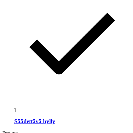
]
Säädettävä hylly
Features