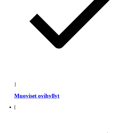
]
Muoviset ovihyllyt
[