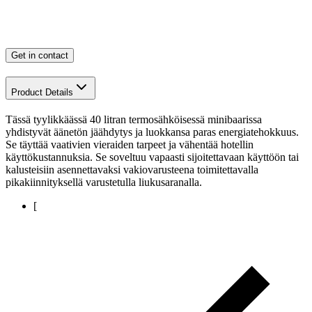
Get in contact
Product Details
Tässä tyylikkäässä 40 litran termosähköisessä minibaarissa
yhdistyvät äänetön jäähdytys ja luokkansa paras energiatehokkuus.
Se täyttää vaativien vieraiden tarpeet ja vähentää hotellin
käyttökustannuksia. Se soveltuu vapaasti sijoitettavaan käyttöön tai
kalusteisiin asennettavaksi vakiovarusteena toimitettavalla
pikakiinnityksellä varustetulla liukusaranalla.
[