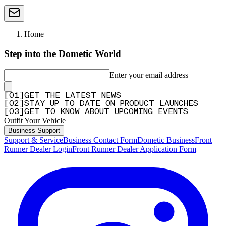
Home
Step into the Dometic World
Enter your email address
[
0
1
]
GET THE LATEST NEWS
[
0
2
]
STAY UP TO DATE ON PRODUCT LAUNCHES
[
0
3
]
GET TO KNOW ABOUT UPCOMING EVENTS
Outfit Your Vehicle
Business Support
Support & Service
Business Contact Form
Dometic Business
Front
Runner Dealer Login
Front Runner Dealer Application Form