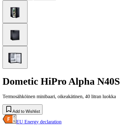
Dometic HiPro Alpha N40S
Termosähköinen minibaari, oikeakätinen, 40 litran luokka
Add to Wishlist
EU Energy declaration