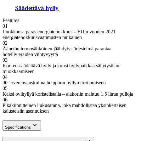
Säädettävä hylly
Features
01
Luokkansa paras energiatehokkuus – EU:n vuoden 2021
energiatehokkuusvaatimusten mukainen
02
Äänetön termosähköinen jäähdytysjärjestelmä parantaa
hotellivieraiden viihtyvyyttä
03
Korkeussäädettävä hylly ja kuusi hyllypaikkaa säilytystilan
muokkaamiseen
04
90° oven avauskulma helppoon hyllyn irrottamiseen
05
Kaksi ovihyllyä koristelistalla – alakoriin mahtuu 1,5 litran pulloja
06
Pikakiinnitteinen liukusarana, joka mahdollistaa yksinkertaisen
kalusteisiin asennuksen
Specifications