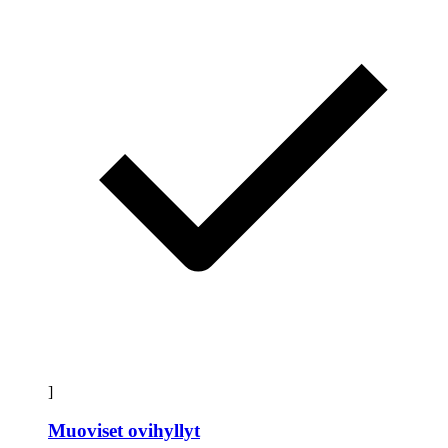
]
Muoviset ovihyllyt