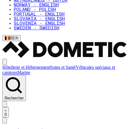
NETHERLANDS - DUTCH
NORWAY - ENGLISH
POLAND - POLISH
PORTUGAL - ENGLISH
SLOVAKIA - ENGLISH
SLOVENIA - ENGLISH
SWEDEN - SWEDISH
BE
/
fr
Hôtellerie et Hébergement
Soins et Santé
Véhicules spéciaux et
camions
Marine
Rechercher
0