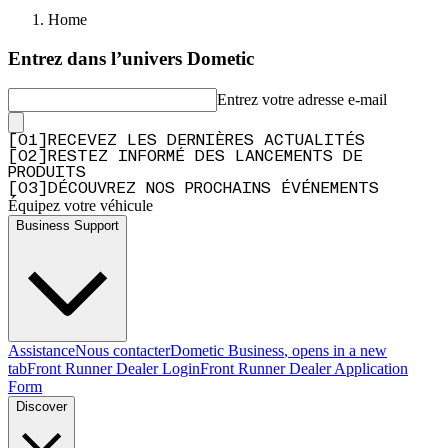
Home
Entrez dans l’univers Dometic
Entrez votre adresse e-mail
[
0
1
]
RECEVEZ LES DERNIÈRES ACTUALITÉS
[
0
2
]
RESTEZ INFORMÉ DES LANCEMENTS DE
PRODUITS
[
0
3
]
DÉCOUVREZ NOS PROCHAINS ÉVÉNEMENTS
Équipez votre véhicule
Business Support
Assistance
Nous contacter
Dometic Business
, opens in a new
tab
Front Runner Dealer Login
Front Runner Dealer Application
Form
Discover