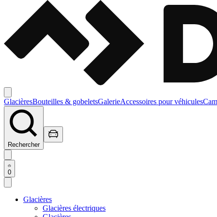
Glacières
Bouteilles & gobelets
Galerie
Accessoires pour véhicules
Camp
Rechercher
0
Glacières
Glacières électriques
Glacières