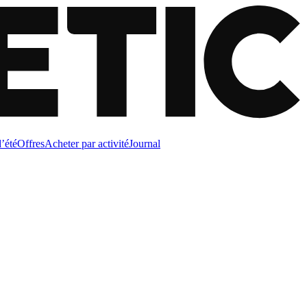
d’été
Offres
Acheter par activité
Journal