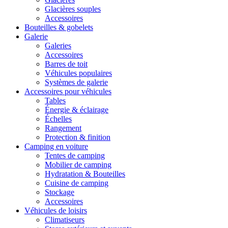
Glacières souples
Accessoires
Bouteilles & gobelets
Galerie
Galeries
Accessoires
Barres de toit
Véhicules populaires
Systèmes de galerie
Accessoires pour véhicules
Tables
Énergie & éclairage
Échelles
Rangement
Protection & finition
Camping en voiture
Tentes de camping
Mobilier de camping
Hydratation & Bouteilles
Cuisine de camping
Stockage
Accessoires
Véhicules de loisirs
Climatiseurs