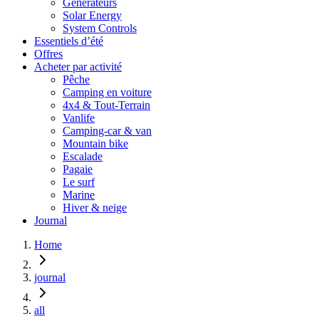
Générateurs
Solar Energy
System Controls
Essentiels d’été
Offres
Acheter par activité
Pêche
Camping en voiture
4x4 & Tout-Terrain
Vanlife
Camping-car & van
Mountain bike
Escalade
Pagaie
Le surf
Marine
Hiver & neige
Journal
Home
journal
all