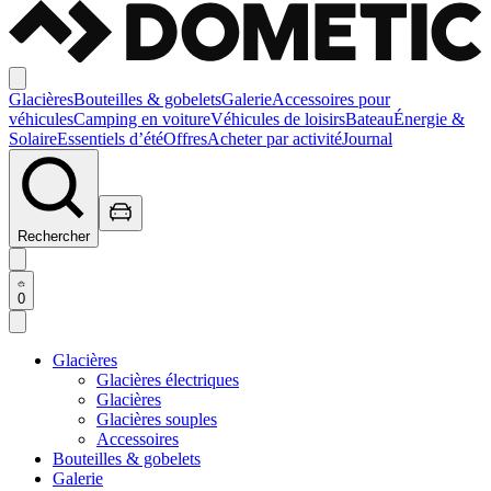
Glacières
Bouteilles & gobelets
Galerie
Accessoires pour
véhicules
Camping en voiture
Véhicules de loisirs
Bateau
Énergie &
Solaire
Essentiels d’été
Offres
Acheter par activité
Journal
Rechercher
0
Glacières
Glacières électriques
Glacières
Glacières souples
Accessoires
Bouteilles & gobelets
Galerie