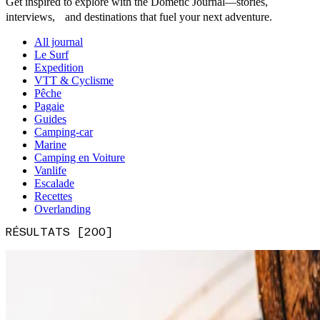
Get inspired to explore with the Dometic Journal—stories,
interviews, and destinations that fuel your next adventure.
All journal
Le Surf
Expedition
VTT & Cyclisme
Pêche
Pagaie
Guides
Camping-car
Marine
Camping en Voiture
Vanlife
Escalade
Recettes
Overlanding
RÉSULTATS [200]