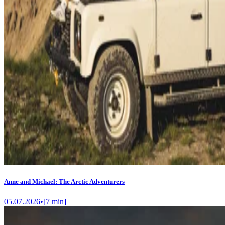
Anne and Michael: The Arctic Adventurers
05.07.2026
•
[
7
min]