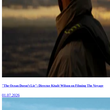
"The Ocean Doesn’t Lie": Director Kitalé Wilson on Filming The Voyage
01.07.2026