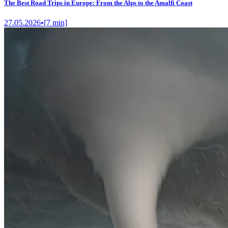
The Best Road Trips in Europe: From the Alps to the Amalfi Coast
27.05.2026
•
[
7
min]