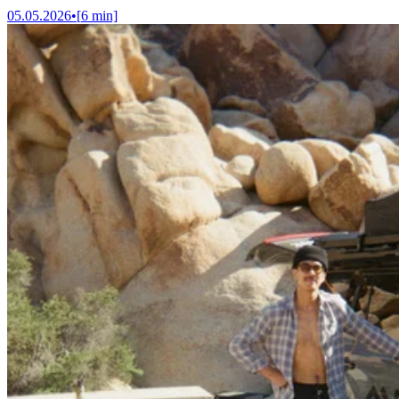
05.05.2026
•
[
6
min]