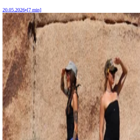
20.05.2026
•
[
7
min]