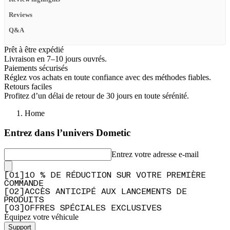
Reviews
Q&A
Prêt à être expédié
Livraison en 7–10 jours ouvrés.
Paiements sécurisés
Réglez vos achats en toute confiance avec des méthodes fiables.
Retours faciles
Profitez d’un délai de retour de 30 jours en toute sérénité.
Home
Entrez dans l’univers Dometic
Entrez votre adresse e-mail
[
0
1
]
10 % DE RÉDUCTION SUR VOTRE PREMIÈRE
COMMANDE
[
0
2
]
ACCÈS ANTICIPÉ AUX LANCEMENTS DE
PRODUITS
[
0
3
]
OFFRES SPÉCIALES EXCLUSIVES
Équipez votre véhicule
Support