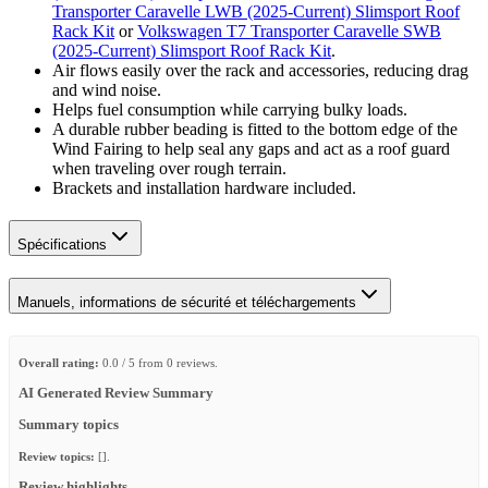
Transporter Caravelle LWB (2025-Current) Slimsport Roof
Rack Kit
or
Volkswagen T7 Transporter Caravelle SWB
(2025-Current) Slimsport Roof Rack Kit
.
Air flows easily over the rack and accessories, reducing drag
and wind noise.
Helps fuel consumption while carrying bulky loads.
A durable rubber beading is fitted to the bottom edge of the
Wind Fairing to help seal any gaps and act as a roof guard
when traveling over rough terrain.
Brackets and installation hardware included.
Spécifications
Manuels, informations de sécurité et téléchargements
Overall rating:
0.0 / 5 from 0 reviews.
AI Generated Review Summary
Summary topics
Review topics:
[].
Review highlights