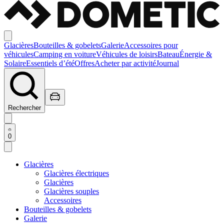
Glacières
Bouteilles & gobelets
Galerie
Accessoires pour
véhicules
Camping en voiture
Véhicules de loisirs
Bateau
Énergie &
Solaire
Essentiels d’été
Offres
Acheter par activité
Journal
Rechercher
0
Glacières
Glacières électriques
Glacières
Glacières souples
Accessoires
Bouteilles & gobelets
Galerie