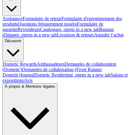
Assistance
Formulaire de retour
Formulaire d'enregistrement des
produits
Questions fréquemment posées
Formulaire de
garantie
Revendeurs
Catalogues
, opens in a new tab
Banque
d'images
, opens in a new tab
Livraison & retours
Annuler l’achat
Découvrir
Dometic Rewards
Ambassadeurs
Demandes de collaboration
(Dometic)
Demandes de collaboration (Front Runner
Dometic)
Journal
Dometic Residential
, opens in a new tab
Salons et
expositions
Avis
À propos & Mentions légales