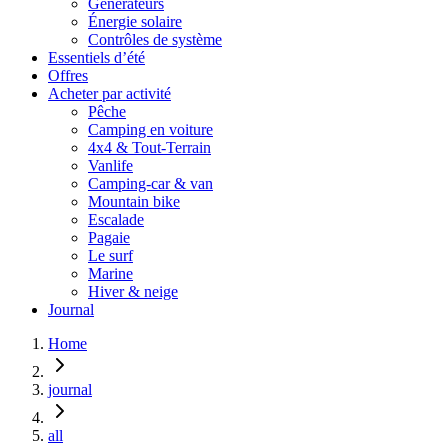
Générateurs
Énergie solaire
Contrôles de système
Essentiels d’été
Offres
Acheter par activité
Pêche
Camping en voiture
4x4 & Tout-Terrain
Vanlife
Camping-car & van
Mountain bike
Escalade
Pagaie
Le surf
Marine
Hiver & neige
Journal
Home
journal
all