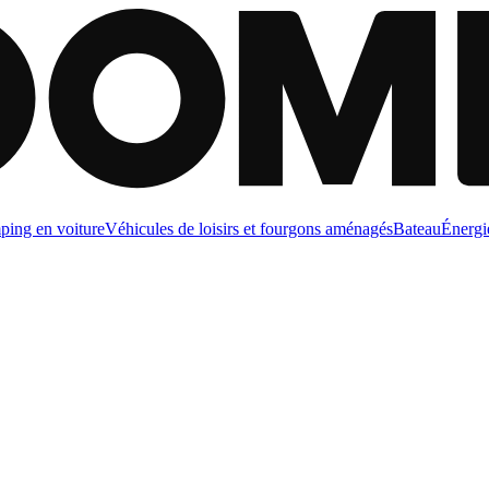
ing en voiture
Véhicules de loisirs et fourgons aménagés
Bateau
Énergi