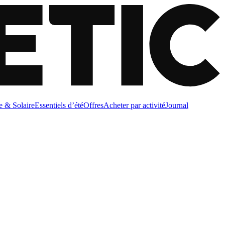
e & Solaire
Essentiels d’été
Offres
Acheter par activité
Journal