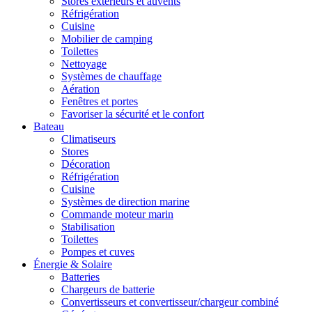
Stores extérieurs et auvents
Réfrigération
Cuisine
Mobilier de camping
Toilettes
Nettoyage
Systèmes de chauffage
Aération
Fenêtres et portes
Favoriser la sécurité et le confort
Bateau
Climatiseurs
Stores
Décoration
Réfrigération
Cuisine
Systèmes de direction marine
Commande moteur marin
Stabilisation
Toilettes
Pompes et cuves
Énergie & Solaire
Batteries
Chargeurs de batterie
Convertisseurs et convertisseur/chargeur combiné