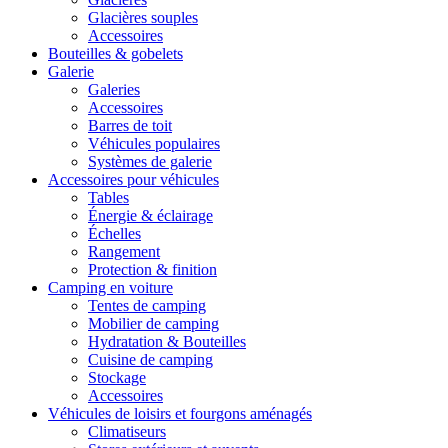
Glacières souples
Accessoires
Bouteilles & gobelets
Galerie
Galeries
Accessoires
Barres de toit
Véhicules populaires
Systèmes de galerie
Accessoires pour véhicules
Tables
Énergie & éclairage
Échelles
Rangement
Protection & finition
Camping en voiture
Tentes de camping
Mobilier de camping
Hydratation & Bouteilles
Cuisine de camping
Stockage
Accessoires
Véhicules de loisirs et fourgons aménagés
Climatiseurs