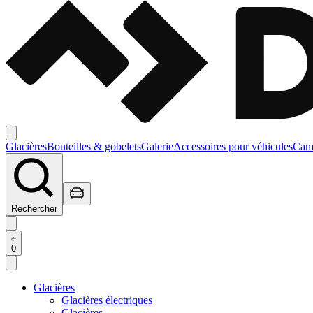
Glacières
Bouteilles & gobelets
Galerie
Accessoires pour véhicules
Camp
Rechercher
0
Glacières
Glacières électriques
Glacières