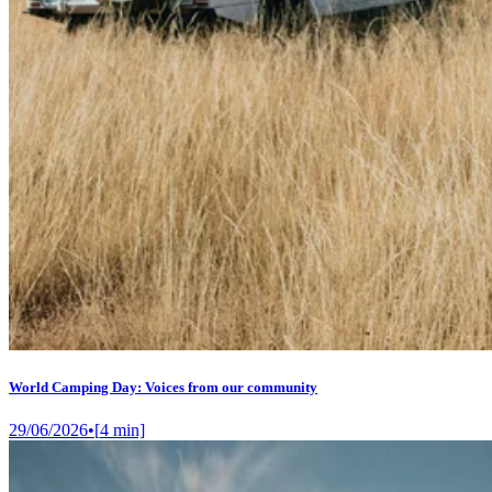
World Camping Day: Voices from our community
29/06/2026
•
[
4
min]