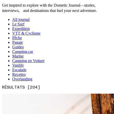
Get inspired to explore with the Dometic Journal—stories,
interviews, and destinations that fuel your next adventure.
All journal
Le Surf
Expedition
VTT & Cyclisme
Pêche
Pagaie
Guides
Camping-car
Marine
Camping en Voiture
Vanlife
Escalade
Recettes
Overlanding
RÉSULTATS [204]