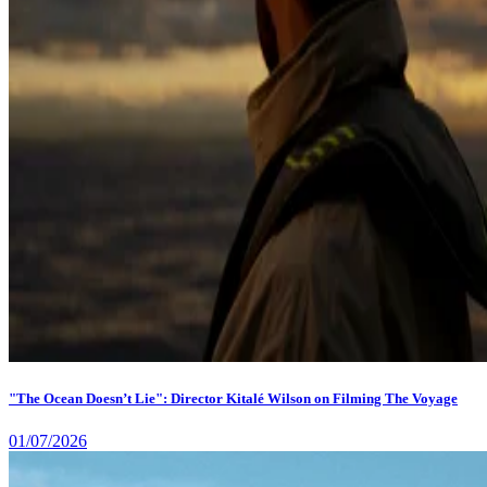
"The Ocean Doesn’t Lie": Director Kitalé Wilson on Filming The Voyage
01/07/2026