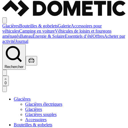
Glacières
Bouteilles & gobelets
Galerie
Accessoires pour
véhicules
Camping en voiture
Véhicules de loisirs et fourgons
aménagés
Bateau
Énergie & Solaire
Essentiels d’été
Offres
Acheter par
activité
Journal
Rechercher
0
Glacières
Glacières électriques
Glacières
Glacières souples
Accessoires
Bouteilles & gobelets