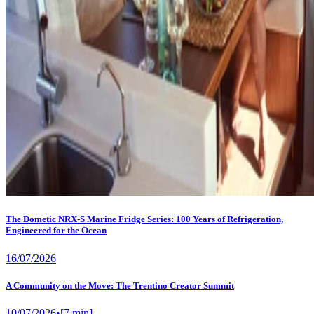
The Dometic NRX-S Marine Fridge Series: 100 Years of Refrigeration,
Engineered for the Ocean
16/07/2026
A Community on the Move: The Trentino Creator Summit
10/07/2026
•
[
7
min]