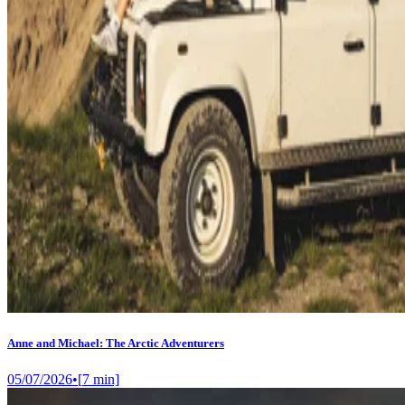
Anne and Michael: The Arctic Adventurers
05/07/2026
•
[
7
min]