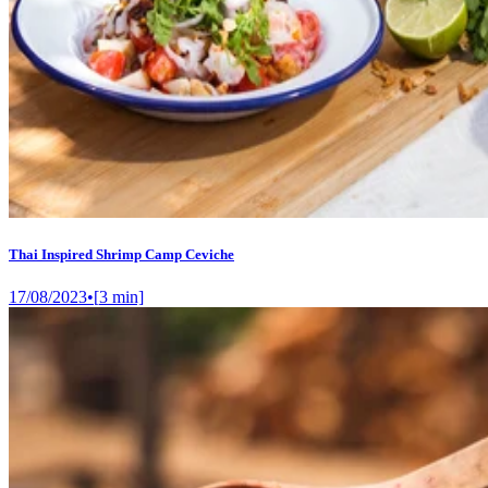
Thai Inspired Shrimp Camp Ceviche
17/08/2023
•
[
3
min]