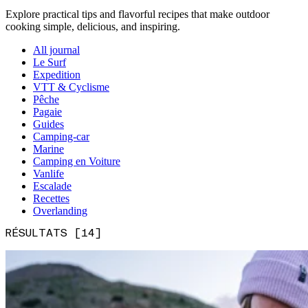
Explore practical tips and flavorful recipes that make outdoor
cooking simple, delicious, and inspiring.
All journal
Le Surf
Expedition
VTT & Cyclisme
Pêche
Pagaie
Guides
Camping-car
Marine
Camping en Voiture
Vanlife
Escalade
Recettes
Overlanding
RÉSULTATS [14]