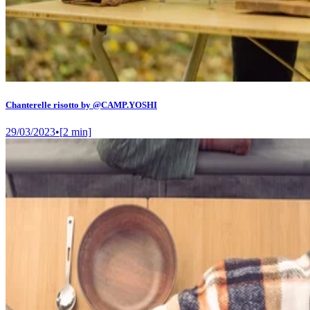
Chanterelle risotto by @CAMP.YOSHI
29/03/2023
•
[
2
min]