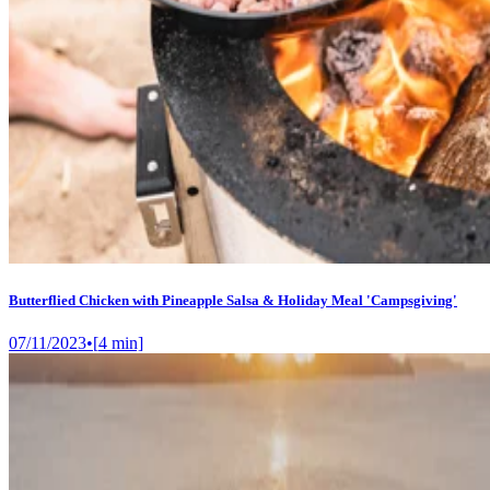
Butterflied Chicken with Pineapple Salsa & Holiday Meal 'Campsgiving'
07/11/2023
•
[
4
min]