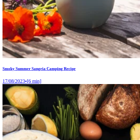
Smoky Summer Sangria Camping Recipe
17/08/2023
•
[
6
min]