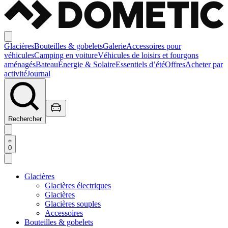
Glacières
Bouteilles & gobelets
Galerie
Accessoires pour
véhicules
Camping en voiture
Véhicules de loisirs et fourgons
aménagés
Bateau
Énergie & Solaire
Essentiels d’été
Offres
Acheter par
activité
Journal
Rechercher
0
Glacières
Glacières électriques
Glacières
Glacières souples
Accessoires
Bouteilles & gobelets