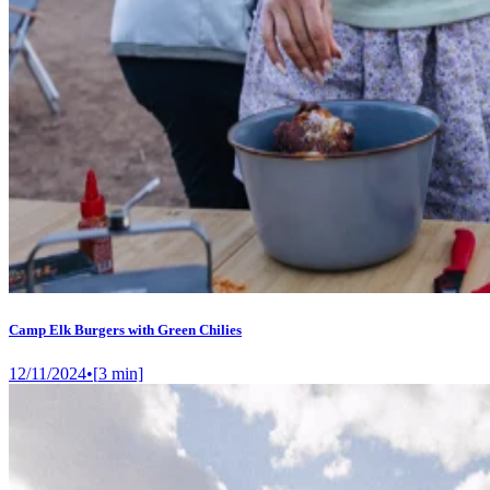
Camp Elk Burgers with Green Chilies
12/11/2024
•
[
3
min]