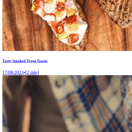
Tasty Smoked Trout Toasts
17/08/2023
•
[
2
min]