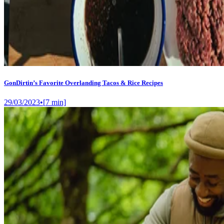
GonDirtin’s Favorite Overlanding Tacos & Rice Recipes
29/03/2023
•
[
7
min]