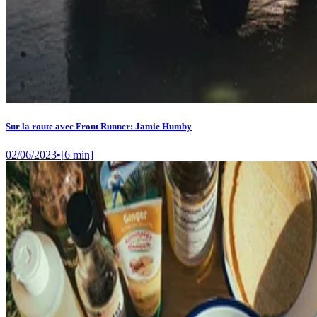
Sur la route avec Front Runner: Jamie Humby
02/06/2023
•
[
6
min]