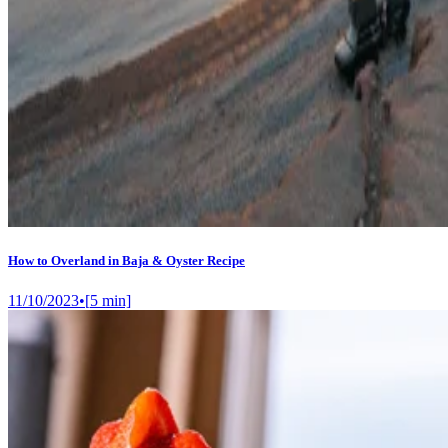
How to Overland in Baja & Oyster Recipe
11/10/2023
•
[
5
min]