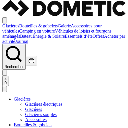
Glacières
Bouteilles & gobelets
Galerie
Accessoires pour
véhicules
Camping en voiture
Véhicules de loisirs et fourgons
aménagés
Bateau
Énergie & Solaire
Essentiels d’été
Offres
Acheter par
activité
Journal
Rechercher
0
Glacières
Glacières électriques
Glacières
Glacières souples
Accessoires
Bouteilles & gobelets