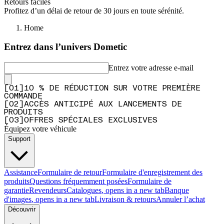
Retours faciles
Profitez d’un délai de retour de 30 jours en toute sérénité.
Home
Entrez dans l’univers Dometic
Entrez votre adresse e-mail
[
0
1
]
10 % DE RÉDUCTION SUR VOTRE PREMIÈRE
COMMANDE
[
0
2
]
ACCÈS ANTICIPÉ AUX LANCEMENTS DE
PRODUITS
[
0
3
]
OFFRES SPÉCIALES EXCLUSIVES
Équipez votre véhicule
Support
Assistance
Formulaire de retour
Formulaire d'enregistrement des
produits
Questions fréquemment posées
Formulaire de
garantie
Revendeurs
Catalogues
, opens in a new tab
Banque
d'images
, opens in a new tab
Livraison & retours
Annuler l’achat
Découvrir