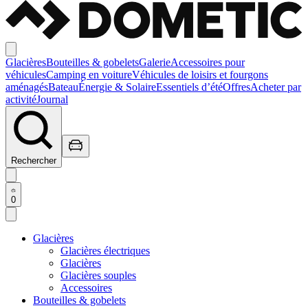
Glacières
Bouteilles & gobelets
Galerie
Accessoires pour
véhicules
Camping en voiture
Véhicules de loisirs et fourgons
aménagés
Bateau
Énergie & Solaire
Essentiels d’été
Offres
Acheter par
activité
Journal
Rechercher
0
Glacières
Glacières électriques
Glacières
Glacières souples
Accessoires
Bouteilles & gobelets