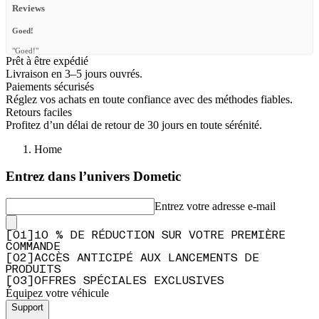
Reviews
Goed!
"Goed!"
Prêt à être expédié
—
Ronald S.
(
5/5
)
Livraison en 3–5 jours ouvrés.
Paiements sécurisés
Super Qualität
Réglez vos achats en toute confiance avec des méthodes fiables.
"Sehr gut und mit viel Liebe verpackt. Top Qualität und Verarbeitung. Das Material ist
Retours faciles
echt der Hammer. Die Produkte sind wirklich zu empfehlen. Würde wieder Frontrunner
Profitez d’un délai de retour de 30 jours en toute sérénité.
kaufen"
—
Krög C.
(
5/5
)
Home
Q&A
Entrez dans l’univers Dometic
Entrez votre adresse e-mail
[
0
1
]
10 % DE RÉDUCTION SUR VOTRE PREMIÈRE
COMMANDE
[
0
2
]
ACCÈS ANTICIPÉ AUX LANCEMENTS DE
PRODUITS
[
0
3
]
OFFRES SPÉCIALES EXCLUSIVES
Équipez votre véhicule
Support