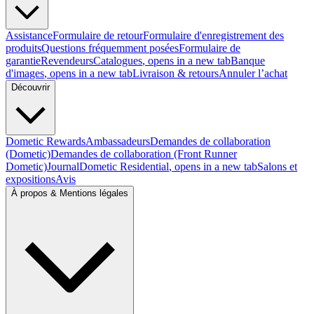
Assistance
Formulaire de retour
Formulaire d'enregistrement des
produits
Questions fréquemment posées
Formulaire de
garantie
Revendeurs
Catalogues
, opens in a new tab
Banque
d'images
, opens in a new tab
Livraison & retours
Annuler l’achat
Découvrir
Dometic Rewards
Ambassadeurs
Demandes de collaboration
(Dometic)
Demandes de collaboration (Front Runner
Dometic)
Journal
Dometic Residential
, opens in a new tab
Salons et
expositions
Avis
À propos & Mentions légales