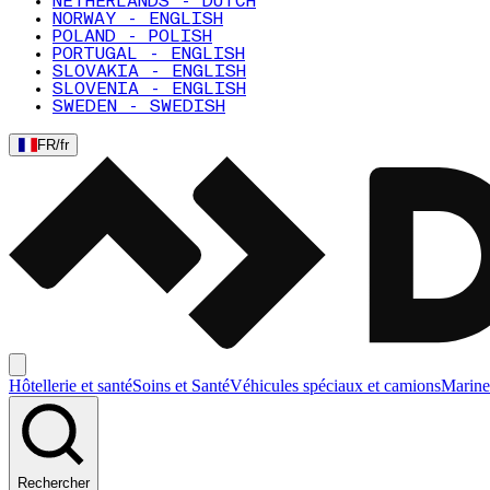
NETHERLANDS - DUTCH
NORWAY - ENGLISH
POLAND - POLISH
PORTUGAL - ENGLISH
SLOVAKIA - ENGLISH
SLOVENIA - ENGLISH
SWEDEN - SWEDISH
FR
/
fr
Hôtellerie et santé
Soins et Santé
Véhicules spéciaux et camions
Marine
Rechercher