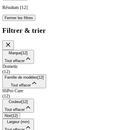
Résultats
[
12
]
Fermer les filtres
Filtrer & trier
Marque
[
12
]
Tout effacer
Dometic
(
12
)
Famille de modèles
[
12
]
Tout effacer
HiPro Care
(
12
)
Couleur
[
12
]
Tout effacer
Noir
(
12
)
Largeur (mm)
Tout effacer