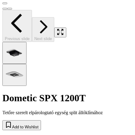
Previous slide
Next slide
Dometic SPX 1200T
Tetőre szerelt elpárologtató egység split állóklímához
Add to Wishlist