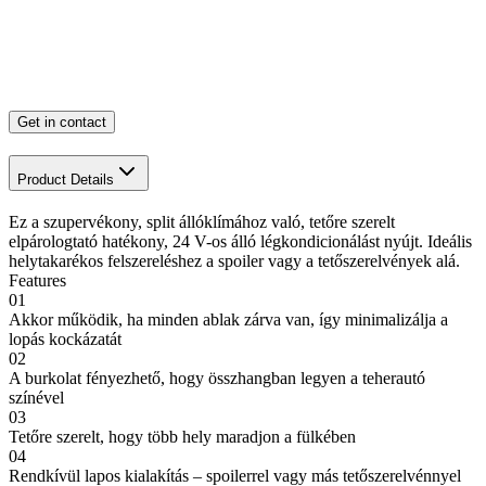
Get in contact
Product Details
Ez a szupervékony, split állóklímához való, tetőre szerelt
elpárologtató hatékony, 24 V-os álló légkondicionálást nyújt. Ideális
helytakarékos felszereléshez a spoiler vagy a tetőszerelvények alá.
Features
01
Akkor működik, ha minden ablak zárva van, így minimalizálja a
lopás kockázatát
02
A burkolat fényezhető, hogy összhangban legyen a teherautó
színével
03
Tetőre szerelt, hogy több hely maradjon a fülkében
04
Rendkívül lapos kialakítás – spoilerrel vagy más tetőszerelvénnyel