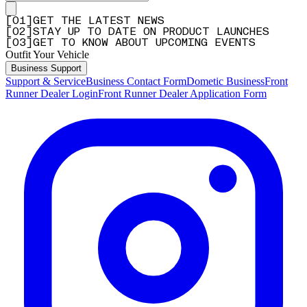
[
0
1
]
GET THE LATEST NEWS
[
0
2
]
STAY UP TO DATE ON PRODUCT LAUNCHES
[
0
3
]
GET TO KNOW ABOUT UPCOMING EVENTS
Outfit Your Vehicle
Business Support
Support & Service
Business Contact Form
Dometic Business
Front
Runner Dealer Login
Front Runner Dealer Application Form