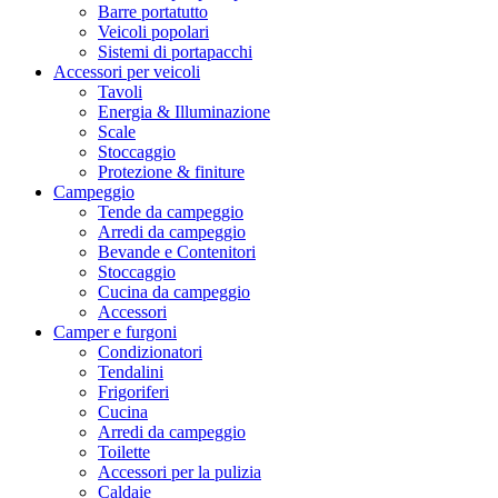
Barre portatutto
Veicoli popolari
Sistemi di portapacchi
Accessori per veicoli
Tavoli
Energia & Illuminazione
Scale
Stoccaggio
Protezione & finiture
Campeggio
Tende da campeggio
Arredi da campeggio
Bevande e Contenitori
Stoccaggio
Cucina da campeggio
Accessori
Camper e furgoni
Condizionatori
Tendalini
Frigoriferi
Cucina
Arredi da campeggio
Toilette
Accessori per la pulizia
Caldaie