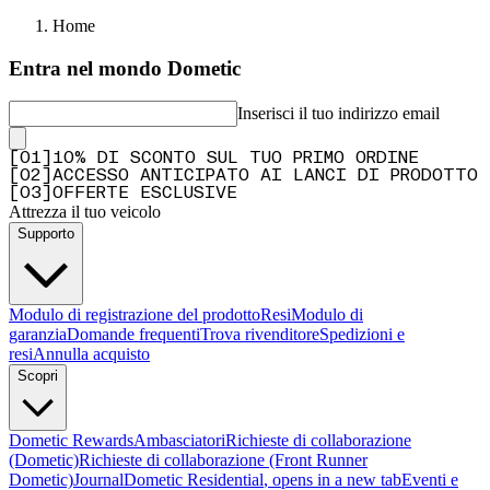
Home
Entra nel mondo Dometic
Inserisci il tuo indirizzo email
[
0
1
]
10% DI SCONTO SUL TUO PRIMO ORDINE
[
0
2
]
ACCESSO ANTICIPATO AI LANCI DI PRODOTTO
[
0
3
]
OFFERTE ESCLUSIVE
Attrezza il tuo veicolo
Supporto
Modulo di registrazione del prodotto
Resi
Modulo di
garanzia
Domande frequenti
Trova rivenditore
Spedizioni e
resi
Annulla acquisto
Scopri
Dometic Rewards
Ambasciatori
Richieste di collaborazione
(Dometic)
Richieste di collaborazione (Front Runner
Dometic)
Journal
Dometic Residential
, opens in a new tab
Eventi e