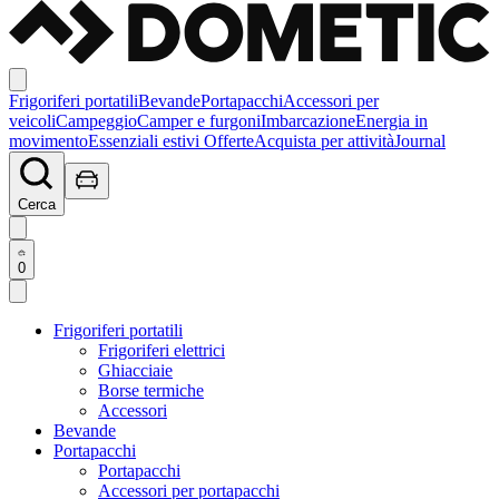
Frigoriferi portatili
Bevande
Portapacchi
Accessori per
veicoli
Campeggio
Camper e furgoni
Imbarcazione
Energia in
movimento
Essenziali estivi
Offerte
Acquista per attività
Journal
Cerca
0
Frigoriferi portatili
Frigoriferi elettrici
Ghiacciaie
Borse termiche
Accessori
Bevande
Portapacchi
Portapacchi
Accessori per portapacchi