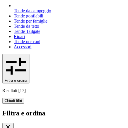
Tende da campeggio
Tende gonfiabili
Tende per famiglie
Tende da tetto
Tende Tailgate
Ripari
Tende per cani
Accessori
Filtra e ordina
Risultati
[
17
]
Chiudi filtri
Filtra e ordina