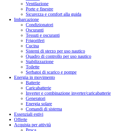
Ventilazione
Porte e finestre
Sicurezza e comfort alla guida
Imbarcazione
Condizionatori
Oscuranti
Tessuti e oscuranti
Frigoriferi
Cucina
Sistemi di sterzo per uso nautico
Quadro di controllo per uso nautico
Stabilizzazione
Toilette
Serbatoi di scarico e pompe
Energia in movimento
Batterie
Caricabatterie
Inverter e combinazione inverter/caricabatterie
Generatori
Energia solare
Comandi di sistema
Essenziali estivi
Offerte
Acquista per attività
Pesca