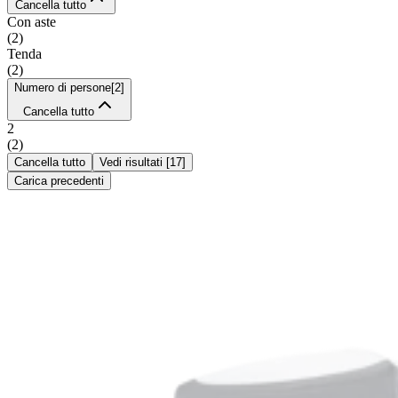
Cancella tutto
Con aste
(
2
)
Tenda
(
2
)
Numero di persone
[
2
]
Cancella tutto
2
(
2
)
Cancella tutto
Vedi risultati
[
17
]
Carica precedenti