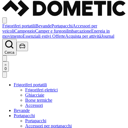
Frigoriferi portatili
Bevande
Portapacchi
Accessori per
veicoli
Campeggio
Camper e furgoni
Imbarcazione
Energia in
movimento
Essenziali estivi
Offerte
Acquista per attività
Journal
Cerca
0
Frigoriferi portatili
Frigoriferi elettrici
Ghiacciaie
Borse termiche
Accessori
Bevande
Portapacchi
Portapacchi
Accessori per portapacchi