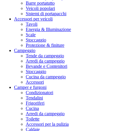
Barre portatutto
Veicoli popolari
Sistemi di portapacchi
Accessori per veicoli
Tavoli
Energia & Illuminazione
Scale
Stoccaggio
Protezione & finiture
Campeggio
Tende da campeggio
Arredi da campeggio
Bevande e Contenitori
Stoccaggio
Cucina da campeggio
Accessori
Camper e furgoni
Condizionatori
Tendalini
Frigoriferi
Cucina
Arredi da campeggio
Toilette
Accessori per la pulizia
Caldaie