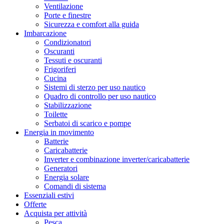
Ventilazione
Porte e finestre
Sicurezza e comfort alla guida
Imbarcazione
Condizionatori
Oscuranti
Tessuti e oscuranti
Frigoriferi
Cucina
Sistemi di sterzo per uso nautico
Quadro di controllo per uso nautico
Stabilizzazione
Toilette
Serbatoi di scarico e pompe
Energia in movimento
Batterie
Caricabatterie
Inverter e combinazione inverter/caricabatterie
Generatori
Energia solare
Comandi di sistema
Essenziali estivi
Offerte
Acquista per attività
Pesca