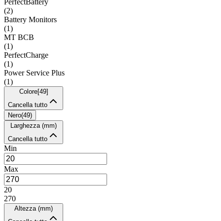
PerfectBattery
(
2
)
Battery Monitors
(
1
)
MT BCB
(
1
)
PerfectCharge
(
1
)
Power Service Plus
(
1
)
Colore
[
49
]
Cancella tutto
Nero
(
49
)
Larghezza (mm)
Cancella tutto
Min
Max
20
270
Altezza (mm)