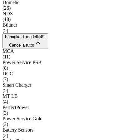
Dometic
(
26
)
NDS
(
18
)
Büttner
(
5
)
Famiglia di modelli
[
49
]
Cancella tutto
MCA
(
11
)
Power Service PSB
(
8
)
DCC
(
7
)
Smart Charger
(
5
)
MT LB
(
4
)
PerfectPower
(
3
)
Power Service Gold
(
3
)
Battery Sensors
(
2
)