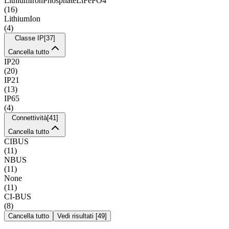
LithiumIronPhosphateLiFePO4
(
16
)
LithiumIon
(
4
)
Classe IP
[
37
]
Cancella tutto
IP20
(
20
)
IP21
(
13
)
IP65
(
4
)
Connettività
[
41
]
Cancella tutto
CIBUS
(
11
)
NBUS
(
11
)
None
(
11
)
CI-BUS
(
8
)
Cancella tutto
Vedi risultati
[
49
]