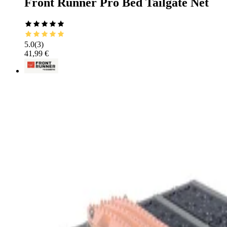
Front Runner Pro Bed Tailgate Net
5.0
(
3
)
41,99 €