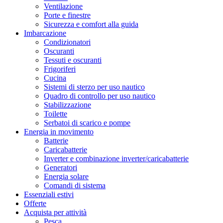
Ventilazione
Porte e finestre
Sicurezza e comfort alla guida
Imbarcazione
Condizionatori
Oscuranti
Tessuti e oscuranti
Frigoriferi
Cucina
Sistemi di sterzo per uso nautico
Quadro di controllo per uso nautico
Stabilizzazione
Toilette
Serbatoi di scarico e pompe
Energia in movimento
Batterie
Caricabatterie
Inverter e combinazione inverter/caricabatterie
Generatori
Energia solare
Comandi di sistema
Essenziali estivi
Offerte
Acquista per attività
Pesca