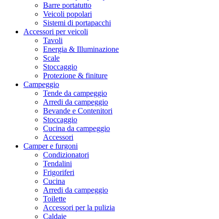
Barre portatutto
Veicoli popolari
Sistemi di portapacchi
Accessori per veicoli
Tavoli
Energia & Illuminazione
Scale
Stoccaggio
Protezione & finiture
Campeggio
Tende da campeggio
Arredi da campeggio
Bevande e Contenitori
Stoccaggio
Cucina da campeggio
Accessori
Camper e furgoni
Condizionatori
Tendalini
Frigoriferi
Cucina
Arredi da campeggio
Toilette
Accessori per la pulizia
Caldaie