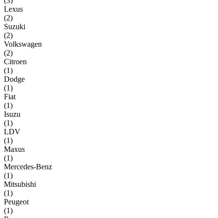
(
3
)
Lexus
(
2
)
Suzuki
(
2
)
Volkswagen
(
2
)
Citroen
(
1
)
Dodge
(
1
)
Fiat
(
1
)
Isuzu
(
1
)
LDV
(
1
)
Maxus
(
1
)
Mercedes-Benz
(
1
)
Mitsubishi
(
1
)
Peugeot
(
1
)