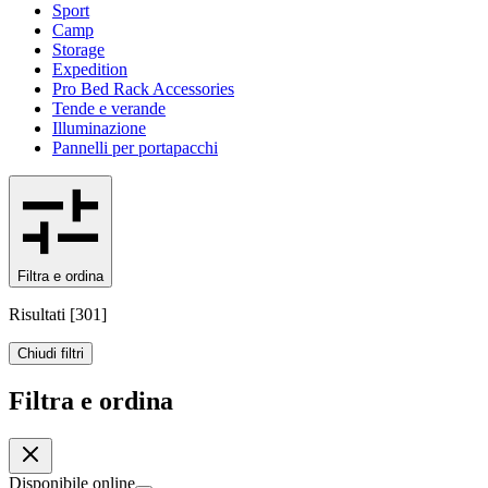
Sport
Camp
Storage
Expedition
Pro Bed Rack Accessories
Tende e verande
Illuminazione
Pannelli per portapacchi
Filtra e ordina
Risultati
[
301
]
Chiudi filtri
Filtra e ordina
Disponibile online