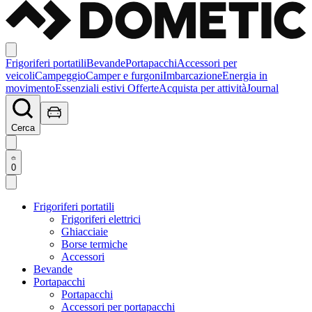
Frigoriferi portatili
Bevande
Portapacchi
Accessori per
veicoli
Campeggio
Camper e furgoni
Imbarcazione
Energia in
movimento
Essenziali estivi
Offerte
Acquista per attività
Journal
Cerca
0
Frigoriferi portatili
Frigoriferi elettrici
Ghiacciaie
Borse termiche
Accessori
Bevande
Portapacchi
Portapacchi
Accessori per portapacchi