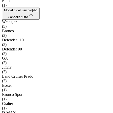
Ram
(
1
)
Modello del veicolo
[
42
]
Cancella tutto
Wrangler
(
5
)
Bronco
(
2
)
Defender 110
(
2
)
Defender 90
(
2
)
GX
(
2
)
Jimny
(
2
)
Land Cruiser Prado
(
2
)
Boxer
(
1
)
Bronco Sport
(
1
)
Crafter
(
1
)
D-MAX