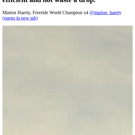
Marion Haerty, Freeride World Champion x4
@marion_haerty
(opens in new tab)