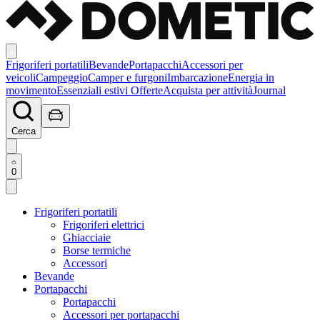
Frigoriferi portatili
Bevande
Portapacchi
Accessori per
veicoli
Campeggio
Camper e furgoni
Imbarcazione
Energia in
movimento
Essenziali estivi
Offerte
Acquista per attività
Journal
Cerca
0
Frigoriferi portatili
Frigoriferi elettrici
Ghiacciaie
Borse termiche
Accessori
Bevande
Portapacchi
Portapacchi
Accessori per portapacchi