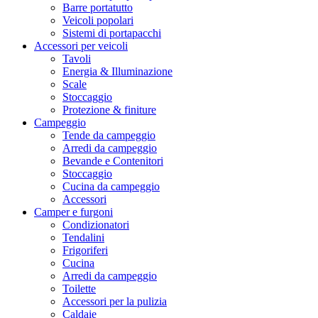
Barre portatutto
Veicoli popolari
Sistemi di portapacchi
Accessori per veicoli
Tavoli
Energia & Illuminazione
Scale
Stoccaggio
Protezione & finiture
Campeggio
Tende da campeggio
Arredi da campeggio
Bevande e Contenitori
Stoccaggio
Cucina da campeggio
Accessori
Camper e furgoni
Condizionatori
Tendalini
Frigoriferi
Cucina
Arredi da campeggio
Toilette
Accessori per la pulizia
Caldaie