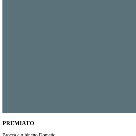
PREMIATO
Brocca e rubinetto Dometic