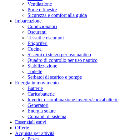
Ventilazione
Porte e finestre
Sicurezza e comfort alla guida
Imbarcazione
Condizionatori
Oscuranti
Tessuti e oscuranti
Frigoriferi
Cucina
Sistemi di sterzo per uso nautico
Quadro di controllo per uso nautico
Stabilizzazione
Toilette
Serbatoi di scarico e pompe
Energia in movimento
Batterie
Caricabatterie
Inverter e combinazione inverter/caricabatterie
Generatori
Energia solare
Comandi di sistema
Essenziali estivi
Offerte
Acquista per attività
Pesca