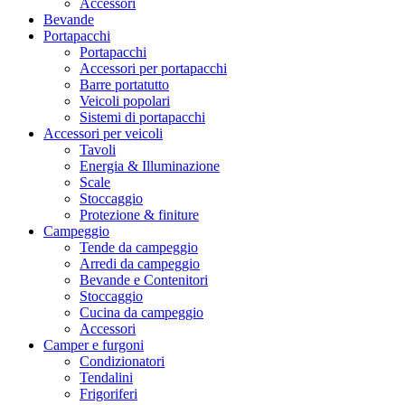
Accessori
Bevande
Portapacchi
Portapacchi
Accessori per portapacchi
Barre portatutto
Veicoli popolari
Sistemi di portapacchi
Accessori per veicoli
Tavoli
Energia & Illuminazione
Scale
Stoccaggio
Protezione & finiture
Campeggio
Tende da campeggio
Arredi da campeggio
Bevande e Contenitori
Stoccaggio
Cucina da campeggio
Accessori
Camper e furgoni
Condizionatori
Tendalini
Frigoriferi