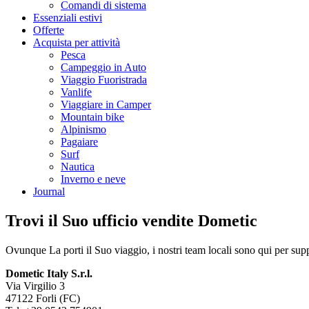
Comandi di sistema
Essenziali estivi
Offerte
Acquista per attività
Pesca
Campeggio in Auto
Viaggio Fuoristrada
Vanlife
Viaggiare in Camper
Mountain bike
Alpinismo
Pagaiare
Surf
Nautica
Inverno e neve
Journal
Trovi il Suo ufficio vendite Dometic
Ovunque La porti il Suo viaggio, i nostri team locali sono qui per supp
Dometic Italy S.r.l.
Via Virgilio 3
47122 Forli (FC)