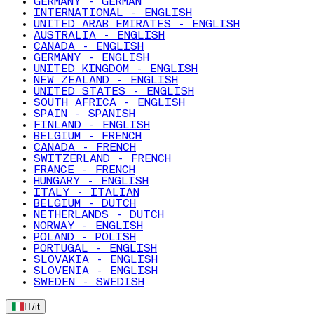
GERMANY - GERMAN
INTERNATIONAL - ENGLISH
UNITED ARAB EMIRATES - ENGLISH
AUSTRALIA - ENGLISH
CANADA - ENGLISH
GERMANY - ENGLISH
UNITED KINGDOM - ENGLISH
NEW ZEALAND - ENGLISH
UNITED STATES - ENGLISH
SOUTH AFRICA - ENGLISH
SPAIN - SPANISH
FINLAND - ENGLISH
BELGIUM - FRENCH
CANADA - FRENCH
SWITZERLAND - FRENCH
FRANCE - FRENCH
HUNGARY - ENGLISH
ITALY - ITALIAN
BELGIUM - DUTCH
NETHERLANDS - DUTCH
NORWAY - ENGLISH
POLAND - POLISH
PORTUGAL - ENGLISH
SLOVAKIA - ENGLISH
SLOVENIA - ENGLISH
SWEDEN - SWEDISH
IT
/
it