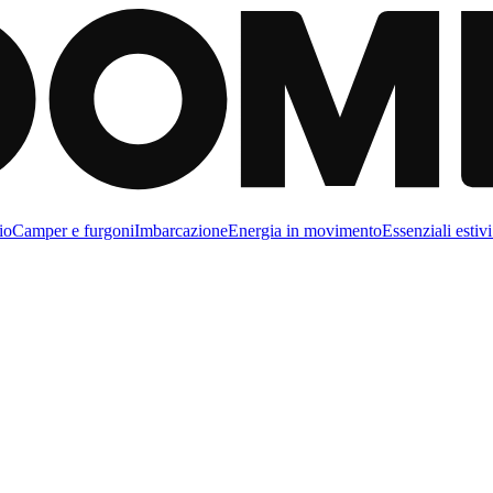
io
Camper e furgoni
Imbarcazione
Energia in movimento
Essenziali estivi