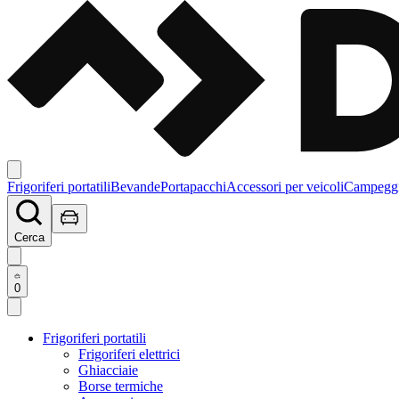
Frigoriferi portatili
Bevande
Portapacchi
Accessori per veicoli
Campegg
Cerca
0
Frigoriferi portatili
Frigoriferi elettrici
Ghiacciaie
Borse termiche