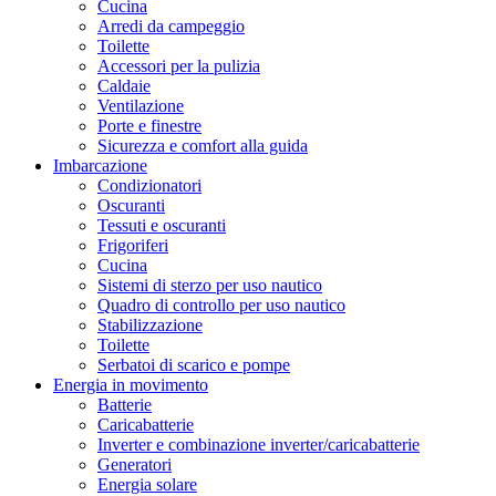
Cucina
Arredi da campeggio
Toilette
Accessori per la pulizia
Caldaie
Ventilazione
Porte e finestre
Sicurezza e comfort alla guida
Imbarcazione
Condizionatori
Oscuranti
Tessuti e oscuranti
Frigoriferi
Cucina
Sistemi di sterzo per uso nautico
Quadro di controllo per uso nautico
Stabilizzazione
Toilette
Serbatoi di scarico e pompe
Energia in movimento
Batterie
Caricabatterie
Inverter e combinazione inverter/caricabatterie
Generatori
Energia solare