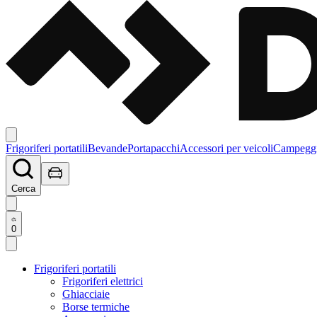
Frigoriferi portatili
Bevande
Portapacchi
Accessori per veicoli
Campegg
Cerca
0
Frigoriferi portatili
Frigoriferi elettrici
Ghiacciaie
Borse termiche