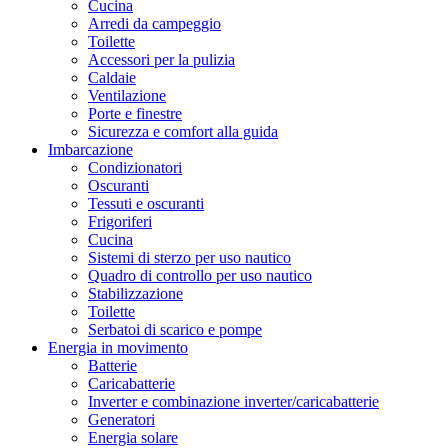
Cucina
Arredi da campeggio
Toilette
Accessori per la pulizia
Caldaie
Ventilazione
Porte e finestre
Sicurezza e comfort alla guida
Imbarcazione
Condizionatori
Oscuranti
Tessuti e oscuranti
Frigoriferi
Cucina
Sistemi di sterzo per uso nautico
Quadro di controllo per uso nautico
Stabilizzazione
Toilette
Serbatoi di scarico e pompe
Energia in movimento
Batterie
Caricabatterie
Inverter e combinazione inverter/caricabatterie
Generatori
Energia solare