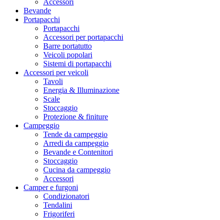
Accessori
Bevande
Portapacchi
Portapacchi
Accessori per portapacchi
Barre portatutto
Veicoli popolari
Sistemi di portapacchi
Accessori per veicoli
Tavoli
Energia & Illuminazione
Scale
Stoccaggio
Protezione & finiture
Campeggio
Tende da campeggio
Arredi da campeggio
Bevande e Contenitori
Stoccaggio
Cucina da campeggio
Accessori
Camper e furgoni
Condizionatori
Tendalini
Frigoriferi