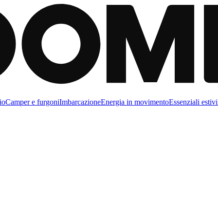
io
Camper e furgoni
Imbarcazione
Energia in movimento
Essenziali estivi