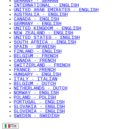
GERMANY - GERMAN
INTERNATIONAL - ENGLISH
UNITED ARAB EMIRATES - ENGLISH
AUSTRALIA - ENGLISH
CANADA - ENGLISH
GERMANY - ENGLISH
UNITED KINGDOM - ENGLISH
NEW ZEALAND - ENGLISH
UNITED STATES - ENGLISH
SOUTH AFRICA - ENGLISH
SPAIN - SPANISH
FINLAND - ENGLISH
BELGIUM - FRENCH
CANADA - FRENCH
SWITZERLAND - FRENCH
FRANCE - FRENCH
HUNGARY - ENGLISH
ITALY - ITALIAN
BELGIUM - DUTCH
NETHERLANDS - DUTCH
NORWAY - ENGLISH
POLAND - POLISH
PORTUGAL - ENGLISH
SLOVAKIA - ENGLISH
SLOVENIA - ENGLISH
SWEDEN - SWEDISH
IT
/
it