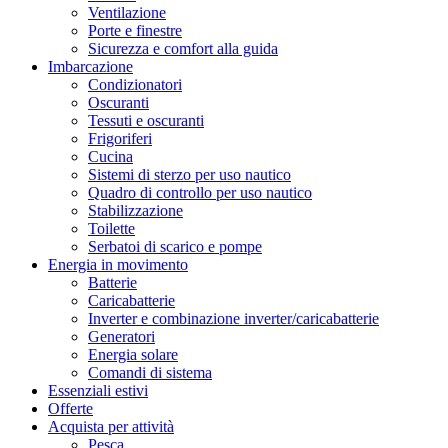
Ventilazione
Porte e finestre
Sicurezza e comfort alla guida
Imbarcazione
Condizionatori
Oscuranti
Tessuti e oscuranti
Frigoriferi
Cucina
Sistemi di sterzo per uso nautico
Quadro di controllo per uso nautico
Stabilizzazione
Toilette
Serbatoi di scarico e pompe
Energia in movimento
Batterie
Caricabatterie
Inverter e combinazione inverter/caricabatterie
Generatori
Energia solare
Comandi di sistema
Essenziali estivi
Offerte
Acquista per attività
Pesca