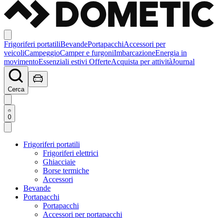
Frigoriferi portatili
Bevande
Portapacchi
Accessori per
veicoli
Campeggio
Camper e furgoni
Imbarcazione
Energia in
movimento
Essenziali estivi
Offerte
Acquista per attività
Journal
Cerca
0
Frigoriferi portatili
Frigoriferi elettrici
Ghiacciaie
Borse termiche
Accessori
Bevande
Portapacchi
Portapacchi
Accessori per portapacchi