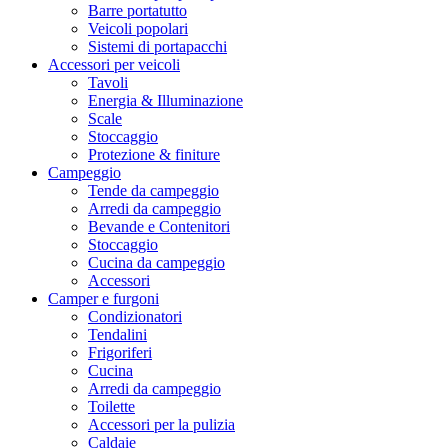
Barre portatutto
Veicoli popolari
Sistemi di portapacchi
Accessori per veicoli
Tavoli
Energia & Illuminazione
Scale
Stoccaggio
Protezione & finiture
Campeggio
Tende da campeggio
Arredi da campeggio
Bevande e Contenitori
Stoccaggio
Cucina da campeggio
Accessori
Camper e furgoni
Condizionatori
Tendalini
Frigoriferi
Cucina
Arredi da campeggio
Toilette
Accessori per la pulizia
Caldaie