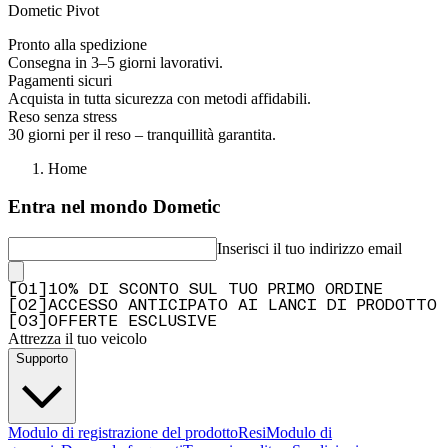
Dometic Pivot
Pronto alla spedizione
Consegna in 3–5 giorni lavorativi.
Pagamenti sicuri
Acquista in tutta sicurezza con metodi affidabili.
Reso senza stress
30 giorni per il reso – tranquillità garantita.
Home
Entra nel mondo Dometic
Inserisci il tuo indirizzo email
[
0
1
]
10% DI SCONTO SUL TUO PRIMO ORDINE
[
0
2
]
ACCESSO ANTICIPATO AI LANCI DI PRODOTTO
[
0
3
]
OFFERTE ESCLUSIVE
Attrezza il tuo veicolo
Supporto
Modulo di registrazione del prodotto
Resi
Modulo di