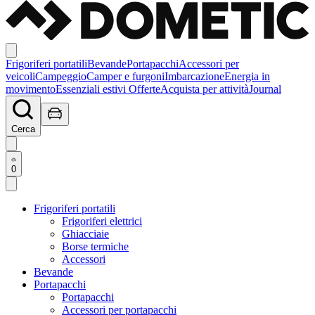
Frigoriferi portatili
Bevande
Portapacchi
Accessori per
veicoli
Campeggio
Camper e furgoni
Imbarcazione
Energia in
movimento
Essenziali estivi
Offerte
Acquista per attività
Journal
Cerca
0
Frigoriferi portatili
Frigoriferi elettrici
Ghiacciaie
Borse termiche
Accessori
Bevande
Portapacchi
Portapacchi
Accessori per portapacchi