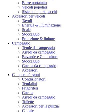
Barre portatutto
Veicoli popolari
Sistemi di portapacchi
Accessori per veicoli
Tavoli
Energia & Illuminazione
Scale
Stoccaggio
Protezione & finiture
Campeggio
Tende da campeggio
Arredi da campeggio
Bevande e Contenitori
Stoccaggio
Cucina da campeggio
Accessori
Camper e furgoni
Condizionatori
Tendalini
Frigoriferi
Cucina
Arredi da campeggio
Toilette
Accessori per la pulizia
Caldaie