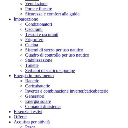
Ventilazione
Porte e finestre
Sicurezza e comfort alla guida
Imbarcazione
Condizionatori
Oscuranti
Tessuti e oscuranti
Frigoriferi
Cucina
Sistemi di sterzo per uso nautico
Quadro di controllo per uso nautico
Stabilizzazione
Toilette
Serbatoi di scarico e pompe
Energia in movimento
Batterie
Caricabatterie
Inverter e combinazione inverter/caricabatterie
Generatori
Energia solare
Comandi di sistema
Essenziali estivi
Offerte
Acquista per attività
Pesca