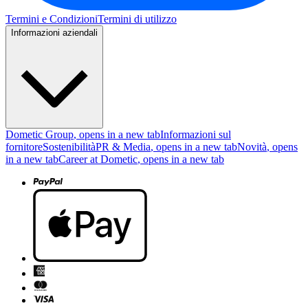
Termini e Condizioni
Termini di utilizzo
Informazioni aziendali
Dometic Group
, opens in a new tab
Informazioni sul
fornitore
Sostenibilità
PR & Media
, opens in a new tab
Novità
, opens
in a new tab
Career at Dometic
, opens in a new tab