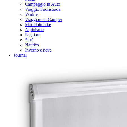
Campeggio in Auto
Viaggio Fuoristrada
Vanlife
Viaggiare in Camper
Mountain bike
Alpinismo
Pagaiare
Surf
Nautica
Inverno e neve
Journal