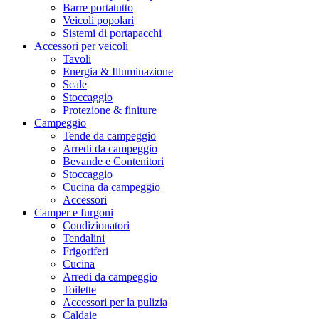
Barre portatutto
Veicoli popolari
Sistemi di portapacchi
Accessori per veicoli
Tavoli
Energia & Illuminazione
Scale
Stoccaggio
Protezione & finiture
Campeggio
Tende da campeggio
Arredi da campeggio
Bevande e Contenitori
Stoccaggio
Cucina da campeggio
Accessori
Camper e furgoni
Condizionatori
Tendalini
Frigoriferi
Cucina
Arredi da campeggio
Toilette
Accessori per la pulizia
Caldaie