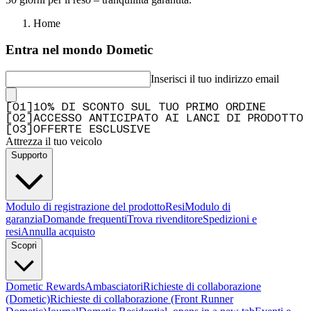
Home
Entra nel mondo Dometic
Inserisci il tuo indirizzo email
[
0
1
]
10% DI SCONTO SUL TUO PRIMO ORDINE
[
0
2
]
ACCESSO ANTICIPATO AI LANCI DI PRODOTTO
[
0
3
]
OFFERTE ESCLUSIVE
Attrezza il tuo veicolo
Supporto
Modulo di registrazione del prodotto
Resi
Modulo di
garanzia
Domande frequenti
Trova rivenditore
Spedizioni e
resi
Annulla acquisto
Scopri
Dometic Rewards
Ambasciatori
Richieste di collaborazione
(Dometic)
Richieste di collaborazione (Front Runner