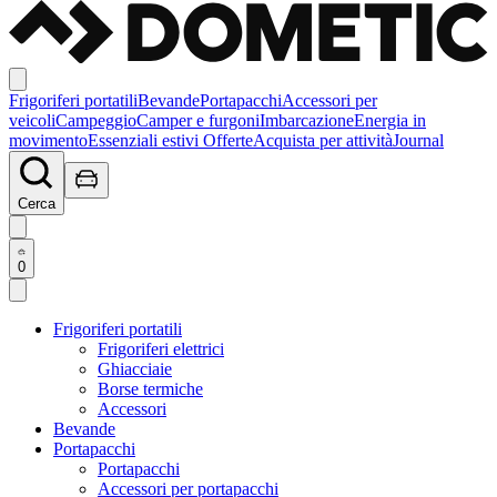
Frigoriferi portatili
Bevande
Portapacchi
Accessori per
veicoli
Campeggio
Camper e furgoni
Imbarcazione
Energia in
movimento
Essenziali estivi
Offerte
Acquista per attività
Journal
Cerca
0
Frigoriferi portatili
Frigoriferi elettrici
Ghiacciaie
Borse termiche
Accessori
Bevande
Portapacchi
Portapacchi
Accessori per portapacchi