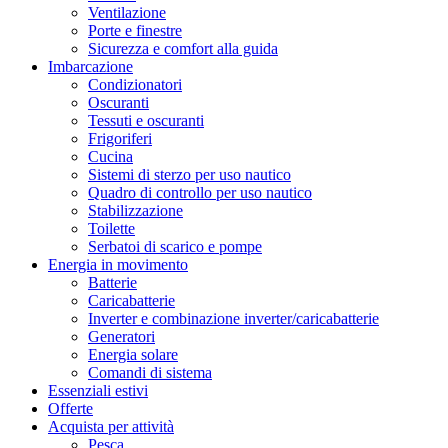
Ventilazione
Porte e finestre
Sicurezza e comfort alla guida
Imbarcazione
Condizionatori
Oscuranti
Tessuti e oscuranti
Frigoriferi
Cucina
Sistemi di sterzo per uso nautico
Quadro di controllo per uso nautico
Stabilizzazione
Toilette
Serbatoi di scarico e pompe
Energia in movimento
Batterie
Caricabatterie
Inverter e combinazione inverter/caricabatterie
Generatori
Energia solare
Comandi di sistema
Essenziali estivi
Offerte
Acquista per attività
Pesca