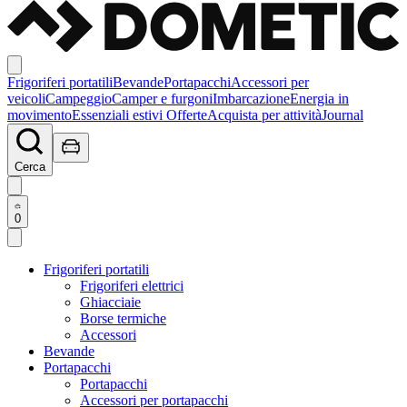
Frigoriferi portatili
Bevande
Portapacchi
Accessori per
veicoli
Campeggio
Camper e furgoni
Imbarcazione
Energia in
movimento
Essenziali estivi
Offerte
Acquista per attività
Journal
Cerca
0
Frigoriferi portatili
Frigoriferi elettrici
Ghiacciaie
Borse termiche
Accessori
Bevande
Portapacchi
Portapacchi
Accessori per portapacchi