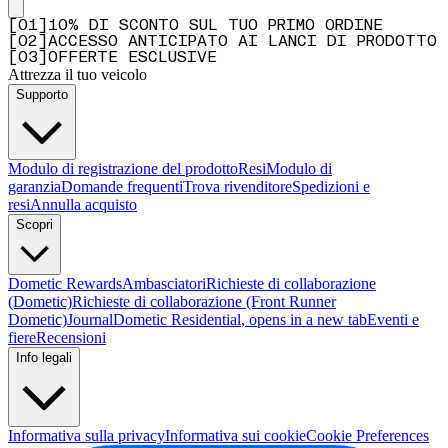
[
0
1
]
10% DI SCONTO SUL TUO PRIMO ORDINE
[
0
2
]
ACCESSO ANTICIPATO AI LANCI DI PRODOTTO
[
0
3
]
OFFERTE ESCLUSIVE
Attrezza il tuo veicolo
Supporto
Modulo di registrazione del prodotto
Resi
Modulo di
garanzia
Domande frequenti
Trova rivenditore
Spedizioni e
resi
Annulla acquisto
Scopri
Dometic Rewards
Ambasciatori
Richieste di collaborazione
(Dometic)
Richieste di collaborazione (Front Runner
Dometic)
Journal
Dometic Residential
, opens in a new tab
Eventi e
fiere
Recensioni
Info legali
Informativa sulla privacy
Informativa sui cookie
Cookie Preferences