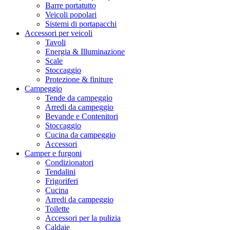
Barre portatutto
Veicoli popolari
Sistemi di portapacchi
Accessori per veicoli
Tavoli
Energia & Illuminazione
Scale
Stoccaggio
Protezione & finiture
Campeggio
Tende da campeggio
Arredi da campeggio
Bevande e Contenitori
Stoccaggio
Cucina da campeggio
Accessori
Camper e furgoni
Condizionatori
Tendalini
Frigoriferi
Cucina
Arredi da campeggio
Toilette
Accessori per la pulizia
Caldaie