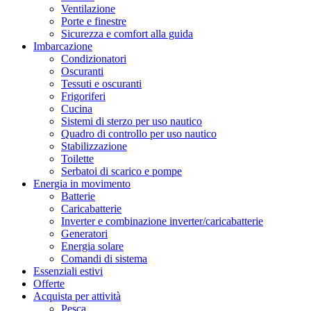
Ventilazione
Porte e finestre
Sicurezza e comfort alla guida
Imbarcazione
Condizionatori
Oscuranti
Tessuti e oscuranti
Frigoriferi
Cucina
Sistemi di sterzo per uso nautico
Quadro di controllo per uso nautico
Stabilizzazione
Toilette
Serbatoi di scarico e pompe
Energia in movimento
Batterie
Caricabatterie
Inverter e combinazione inverter/caricabatterie
Generatori
Energia solare
Comandi di sistema
Essenziali estivi
Offerte
Acquista per attività
Pesca