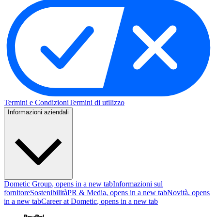
Termini e Condizioni
Termini di utilizzo
Informazioni aziendali
Dometic Group
, opens in a new tab
Informazioni sul
fornitore
Sostenibilità
PR & Media
, opens in a new tab
Novità
, opens
in a new tab
Career at Dometic
, opens in a new tab