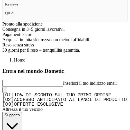
Reviews
Q&A
Pronto alla spedizione
Consegna in 3–5 giorni lavorativi.
Pagamenti sicuri
Acquista in tutta sicurezza con metodi affidabili.
Reso senza stress
30 giorni per il reso – tranquillità garantita.
Home
Entra nel mondo Dometic
Inserisci il tuo indirizzo email
[
0
1
]
10% DI SCONTO SUL TUO PRIMO ORDINE
[
0
2
]
ACCESSO ANTICIPATO AI LANCI DI PRODOTTO
[
0
3
]
OFFERTE ESCLUSIVE
Attrezza il tuo veicolo
Supporto