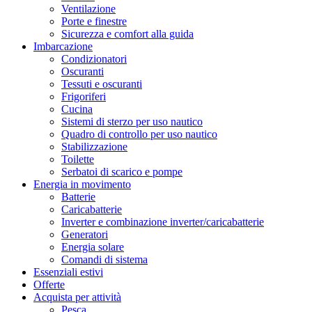
Ventilazione
Porte e finestre
Sicurezza e comfort alla guida
Imbarcazione
Condizionatori
Oscuranti
Tessuti e oscuranti
Frigoriferi
Cucina
Sistemi di sterzo per uso nautico
Quadro di controllo per uso nautico
Stabilizzazione
Toilette
Serbatoi di scarico e pompe
Energia in movimento
Batterie
Caricabatterie
Inverter e combinazione inverter/caricabatterie
Generatori
Energia solare
Comandi di sistema
Essenziali estivi
Offerte
Acquista per attività
Pesca