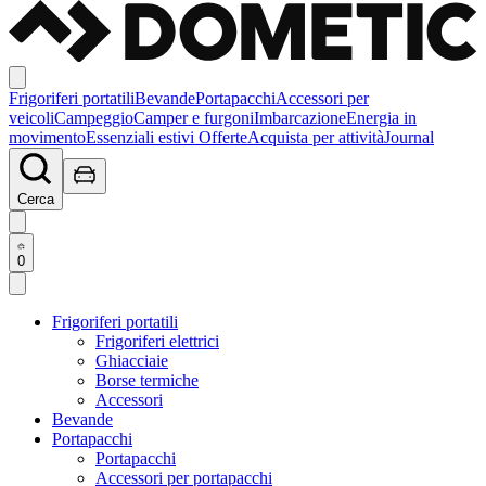
Frigoriferi portatili
Bevande
Portapacchi
Accessori per
veicoli
Campeggio
Camper e furgoni
Imbarcazione
Energia in
movimento
Essenziali estivi
Offerte
Acquista per attività
Journal
Cerca
0
Frigoriferi portatili
Frigoriferi elettrici
Ghiacciaie
Borse termiche
Accessori
Bevande
Portapacchi
Portapacchi
Accessori per portapacchi