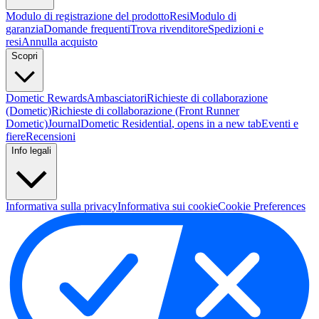
Modulo di registrazione del prodotto
Resi
Modulo di
garanzia
Domande frequenti
Trova rivenditore
Spedizioni e
resi
Annulla acquisto
Scopri
Dometic Rewards
Ambasciatori
Richieste di collaborazione
(Dometic)
Richieste di collaborazione (Front Runner
Dometic)
Journal
Dometic Residential
, opens in a new tab
Eventi e
fiere
Recensioni
Info legali
Informativa sulla privacy
Informativa sui cookie
Cookie Preferences