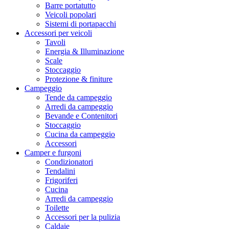
Barre portatutto
Veicoli popolari
Sistemi di portapacchi
Accessori per veicoli
Tavoli
Energia & Illuminazione
Scale
Stoccaggio
Protezione & finiture
Campeggio
Tende da campeggio
Arredi da campeggio
Bevande e Contenitori
Stoccaggio
Cucina da campeggio
Accessori
Camper e furgoni
Condizionatori
Tendalini
Frigoriferi
Cucina
Arredi da campeggio
Toilette
Accessori per la pulizia
Caldaie