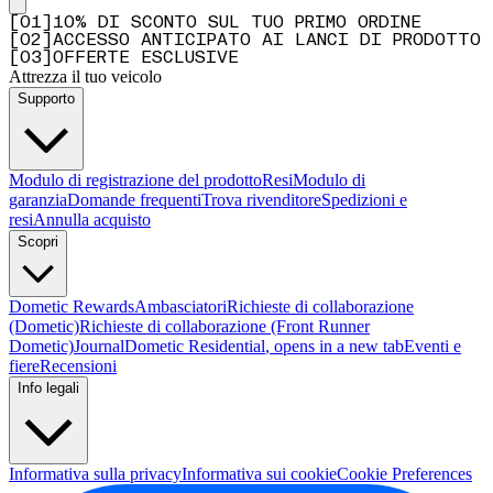
[
0
1
]
10% DI SCONTO SUL TUO PRIMO ORDINE
[
0
2
]
ACCESSO ANTICIPATO AI LANCI DI PRODOTTO
[
0
3
]
OFFERTE ESCLUSIVE
Attrezza il tuo veicolo
Supporto
Modulo di registrazione del prodotto
Resi
Modulo di
garanzia
Domande frequenti
Trova rivenditore
Spedizioni e
resi
Annulla acquisto
Scopri
Dometic Rewards
Ambasciatori
Richieste di collaborazione
(Dometic)
Richieste di collaborazione (Front Runner
Dometic)
Journal
Dometic Residential
, opens in a new tab
Eventi e
fiere
Recensioni
Info legali
Informativa sulla privacy
Informativa sui cookie
Cookie Preferences