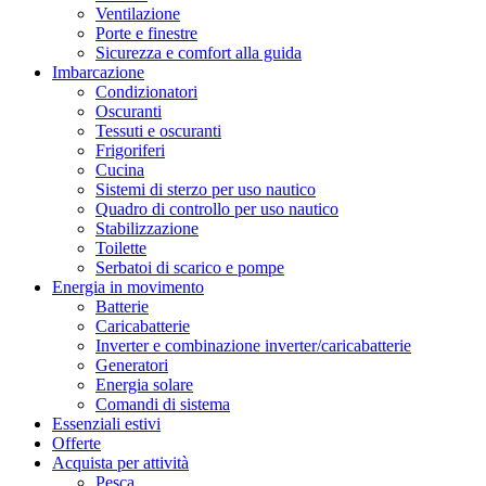
Ventilazione
Porte e finestre
Sicurezza e comfort alla guida
Imbarcazione
Condizionatori
Oscuranti
Tessuti e oscuranti
Frigoriferi
Cucina
Sistemi di sterzo per uso nautico
Quadro di controllo per uso nautico
Stabilizzazione
Toilette
Serbatoi di scarico e pompe
Energia in movimento
Batterie
Caricabatterie
Inverter e combinazione inverter/caricabatterie
Generatori
Energia solare
Comandi di sistema
Essenziali estivi
Offerte
Acquista per attività
Pesca