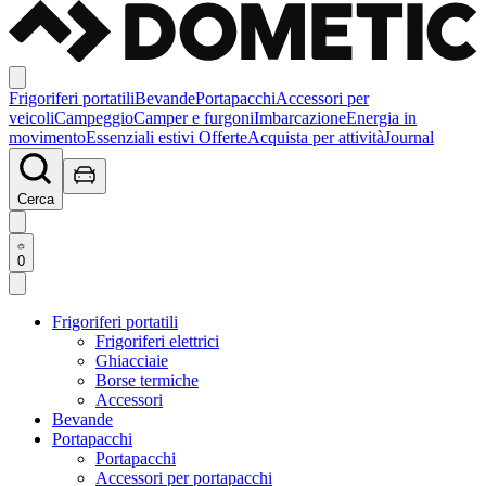
Frigoriferi portatili
Bevande
Portapacchi
Accessori per
veicoli
Campeggio
Camper e furgoni
Imbarcazione
Energia in
movimento
Essenziali estivi
Offerte
Acquista per attività
Journal
Cerca
0
Frigoriferi portatili
Frigoriferi elettrici
Ghiacciaie
Borse termiche
Accessori
Bevande
Portapacchi
Portapacchi
Accessori per portapacchi