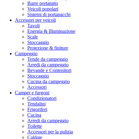
Barre portatutto
Veicoli popolari
Sistemi di portapacchi
Accessori per veicoli
Tavoli
Energia & Illuminazione
Scale
Stoccaggio
Protezione & finiture
Campeggio
Tende da campeggio
Arredi da campeggio
Bevande e Contenitori
Stoccaggio
Cucina da campeggio
Accessori
Camper e furgoni
Condizionatori
Tendalini
Frigoriferi
Cucina
Arredi da campeggio
Toilette
Accessori per la pulizia
Caldaie