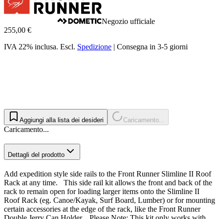
Negozio ufficiale
255,00 €
IVA 22% inclusa.
Escl.
Spedizione
|
Consegna in 3-5 giorni
Aggiungi alla lista dei desideri
Caricamento...
Caricamento...
Dettagli del prodotto
Add expedition style side rails to the Front Runner Slimline II Roof
Rack at any time. This side rail kit allows the front and back of the
rack to remain open for loading larger items onto the Slimline II
Roof Rack (eg. Canoe/Kayak, Surf Board, Lumber) or for mounting
certain accessories at the edge of the rack, like the Front Runner
Double Jerry Can Holder. Please Note: This kit only works with