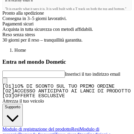
It is exactly what it
"It is exactly what it says it is. It is well built with a T track on both the top and bottom."
Pronto alla spedizione
—
Tomas Z.
(
5/5
)
Consegna in 3–5 giorni lavorativi.
Pagamenti sicuri
Q&A
Acquista in tutta sicurezza con metodi affidabili.
Reso senza stress
30 giorni per il reso – tranquillità garantita.
Home
Entra nel mondo Dometic
Inserisci il tuo indirizzo email
[
0
1
]
10% DI SCONTO SUL TUO PRIMO ORDINE
[
0
2
]
ACCESSO ANTICIPATO AI LANCI DI PRODOTTO
[
0
3
]
OFFERTE ESCLUSIVE
Attrezza il tuo veicolo
Supporto
Modulo di registrazione del prodotto
Resi
Modulo di