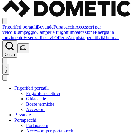
Frigoriferi portatili
Bevande
Portapacchi
Accessori per
veicoli
Campeggio
Camper e furgoni
Imbarcazione
Energia in
movimento
Essenziali estivi
Offerte
Acquista per attività
Journal
Cerca
0
Frigoriferi portatili
Frigoriferi elettrici
Ghiacciaie
Borse termiche
Accessori
Bevande
Portapacchi
Portapacchi
Accessori per portapacchi