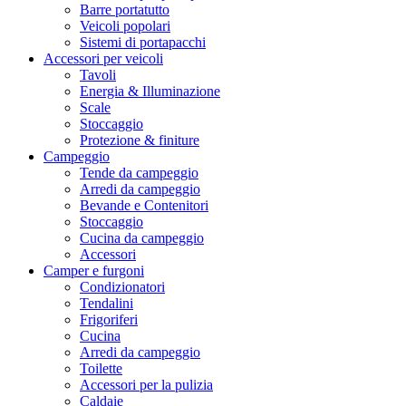
Barre portatutto
Veicoli popolari
Sistemi di portapacchi
Accessori per veicoli
Tavoli
Energia & Illuminazione
Scale
Stoccaggio
Protezione & finiture
Campeggio
Tende da campeggio
Arredi da campeggio
Bevande e Contenitori
Stoccaggio
Cucina da campeggio
Accessori
Camper e furgoni
Condizionatori
Tendalini
Frigoriferi
Cucina
Arredi da campeggio
Toilette
Accessori per la pulizia
Caldaie