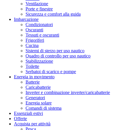
Ventilazione
Porte e finestre
Sicurezza e comfort alla guida
Imbarcazione
Condizionatori
Oscuranti
Tessuti e oscuranti
Frigoriferi
Cucina
Sistemi di sterzo per uso nautico
Quadro di controllo per uso nautico
Stabilizzazione
Toilette
Serbatoi di scarico e pompe
Energia in movimento
Batterie
Caricabatterie
Inverter e combinazione inverter/caricabatterie
Generatori
Energia solare
Comandi di sistema
Essenziali estivi
Offerte
Acquista per attività
Pesca