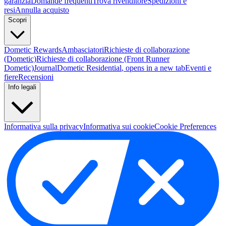
garanzia
Domande frequenti
Trova rivenditore
Spedizioni e
resi
Annulla acquisto
Scopri
Dometic Rewards
Ambasciatori
Richieste di collaborazione
(Dometic)
Richieste di collaborazione (Front Runner
Dometic)
Journal
Dometic Residential
, opens in a new tab
Eventi e
fiere
Recensioni
Info legali
Informativa sulla privacy
Informativa sui cookie
Cookie Preferences