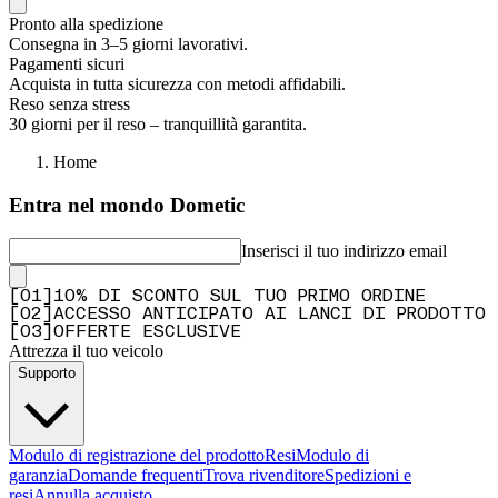
Pronto alla spedizione
Consegna in 3–5 giorni lavorativi.
Pagamenti sicuri
Acquista in tutta sicurezza con metodi affidabili.
Reso senza stress
30 giorni per il reso – tranquillità garantita.
Home
Entra nel mondo Dometic
Inserisci il tuo indirizzo email
[
0
1
]
10% DI SCONTO SUL TUO PRIMO ORDINE
[
0
2
]
ACCESSO ANTICIPATO AI LANCI DI PRODOTTO
[
0
3
]
OFFERTE ESCLUSIVE
Attrezza il tuo veicolo
Supporto
Modulo di registrazione del prodotto
Resi
Modulo di
garanzia
Domande frequenti
Trova rivenditore
Spedizioni e
resi
Annulla acquisto