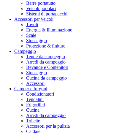
Barre portatutto
Veicoli popolari
Sistemi di portapacchi
Accessori per veicoli
Tavoli
Energia & Illuminazione
Scale
Stoccaggio
Protezione & finiture
Campeggio
Tende da campeggio
Arredi da campeggio
Bevande e Contenitori
Stoccaggio
Cucina da campeggio
Accessori
Camper e furgoni
Condizionatori
Tendalini
Frigoriferi
Cucina
Arredi da campeggio
Toilette
Accessori per la pulizia
Caldaie