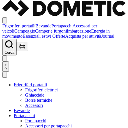
Frigoriferi portatili
Bevande
Portapacchi
Accessori per
veicoli
Campeggio
Camper e furgoni
Imbarcazione
Energia in
movimento
Essenziali estivi
Offerte
Acquista per attività
Journal
Cerca
0
Frigoriferi portatili
Frigoriferi elettrici
Ghiacciaie
Borse termiche
Accessori
Bevande
Portapacchi
Portapacchi
Accessori per portapacchi