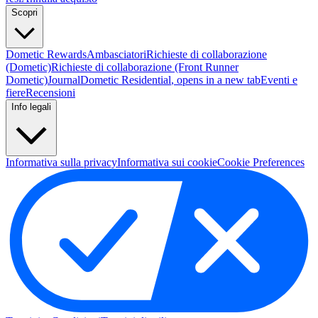
Scopri
Dometic Rewards
Ambasciatori
Richieste di collaborazione
(Dometic)
Richieste di collaborazione (Front Runner
Dometic)
Journal
Dometic Residential
, opens in a new tab
Eventi e
fiere
Recensioni
Info legali
Informativa sulla privacy
Informativa sui cookie
Cookie Preferences