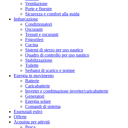
Ventilazione
Porte e finestre
Sicurezza e comfort alla guida
Imbarcazione
Condizionatori
Oscuranti
Tessuti e oscuranti
Frigoriferi
Cucina
Sistemi di sterzo per uso nautico
Quadro di controllo per uso nautico
Stabilizzazione
Toilette
Serbatoi di scarico e pompe
Energia in movimento
Batterie
Caricabatterie
Inverter e combinazione inverter/caricabatterie
Generatori
Energia solare
Comandi di sistema
Essenziali estivi
Offerte
Acquista per attività
Pesca