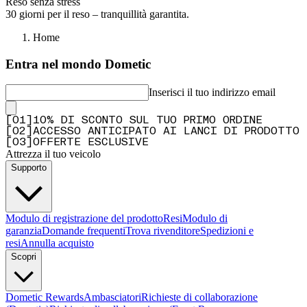
Reso senza stress
30 giorni per il reso – tranquillità garantita.
Home
Entra nel mondo Dometic
Inserisci il tuo indirizzo email
[
0
1
]
10% DI SCONTO SUL TUO PRIMO ORDINE
[
0
2
]
ACCESSO ANTICIPATO AI LANCI DI PRODOTTO
[
0
3
]
OFFERTE ESCLUSIVE
Attrezza il tuo veicolo
Supporto
Modulo di registrazione del prodotto
Resi
Modulo di
garanzia
Domande frequenti
Trova rivenditore
Spedizioni e
resi
Annulla acquisto
Scopri
Dometic Rewards
Ambasciatori
Richieste di collaborazione