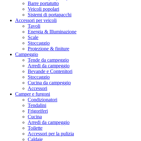
Barre portatutto
Veicoli popolari
Sistemi di portapacchi
Accessori per veicoli
Tavoli
Energia & Illuminazione
Scale
Stoccaggio
Protezione & finiture
Campeggio
Tende da campeggio
Arredi da campeggio
Bevande e Contenitori
Stoccaggio
Cucina da campeggio
Accessori
Camper e furgoni
Condizionatori
Tendalini
Frigoriferi
Cucina
Arredi da campeggio
Toilette
Accessori per la pulizia
Caldaie