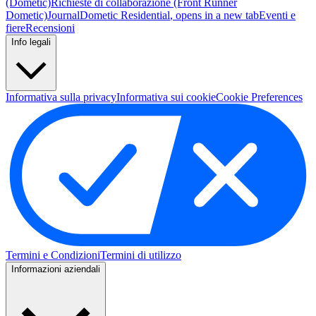
(Dometic)
Richieste di collaborazione (Front Runner
Dometic)
Journal
Dometic Residential
, opens in a new tab
Eventi e
fiere
Recensioni
Info legali
Informativa sulla privacy
Informativa sui cookie
Cookie Preferences
Termini e Condizioni
Termini di utilizzo
Informazioni aziendali