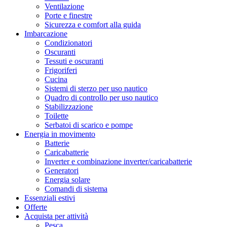
Ventilazione
Porte e finestre
Sicurezza e comfort alla guida
Imbarcazione
Condizionatori
Oscuranti
Tessuti e oscuranti
Frigoriferi
Cucina
Sistemi di sterzo per uso nautico
Quadro di controllo per uso nautico
Stabilizzazione
Toilette
Serbatoi di scarico e pompe
Energia in movimento
Batterie
Caricabatterie
Inverter e combinazione inverter/caricabatterie
Generatori
Energia solare
Comandi di sistema
Essenziali estivi
Offerte
Acquista per attività
Pesca