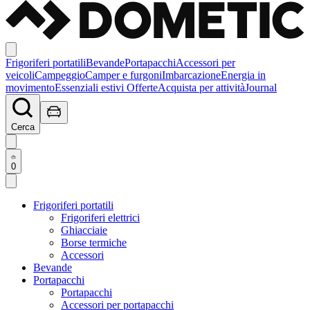
Frigoriferi portatili
Bevande
Portapacchi
Accessori per
veicoli
Campeggio
Camper e furgoni
Imbarcazione
Energia in
movimento
Essenziali estivi
Offerte
Acquista per attività
Journal
Cerca
0
Frigoriferi portatili
Frigoriferi elettrici
Ghiacciaie
Borse termiche
Accessori
Bevande
Portapacchi
Portapacchi
Accessori per portapacchi