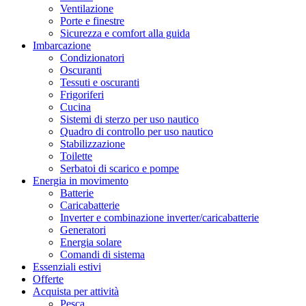
Ventilazione
Porte e finestre
Sicurezza e comfort alla guida
Imbarcazione
Condizionatori
Oscuranti
Tessuti e oscuranti
Frigoriferi
Cucina
Sistemi di sterzo per uso nautico
Quadro di controllo per uso nautico
Stabilizzazione
Toilette
Serbatoi di scarico e pompe
Energia in movimento
Batterie
Caricabatterie
Inverter e combinazione inverter/caricabatterie
Generatori
Energia solare
Comandi di sistema
Essenziali estivi
Offerte
Acquista per attività
Pesca