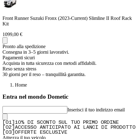
Front Runner Suzuki Fronx (2023-Current) Slimline II Roof Rack
Kit
1099,00 €
Pronto alla spedizione
Consegna in 3–5 giorni lavorativi.
Pagamenti sicuri
Acquista in tutta sicurezza con metodi affidabili.
Reso senza stress
30 giorni per il reso – tranquillità garantita.
Home
Entra nel mondo Dometic
Inserisci il tuo indirizzo email
[
0
1
]
10% DI SCONTO SUL TUO PRIMO ORDINE
[
0
2
]
ACCESSO ANTICIPATO AI LANCI DI PRODOTTO
[
0
3
]
OFFERTE ESCLUSIVE
Attrezza il tuo veicolo