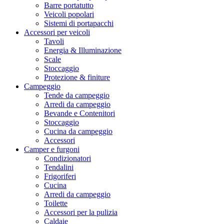
Barre portatutto
Veicoli popolari
Sistemi di portapacchi
Accessori per veicoli
Tavoli
Energia & Illuminazione
Scale
Stoccaggio
Protezione & finiture
Campeggio
Tende da campeggio
Arredi da campeggio
Bevande e Contenitori
Stoccaggio
Cucina da campeggio
Accessori
Camper e furgoni
Condizionatori
Tendalini
Frigoriferi
Cucina
Arredi da campeggio
Toilette
Accessori per la pulizia
Caldaie