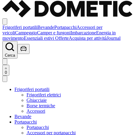
Frigoriferi portatili
Bevande
Portapacchi
Accessori per
veicoli
Campeggio
Camper e furgoni
Imbarcazione
Energia in
movimento
Essenziali estivi
Offerte
Acquista per attività
Journal
Cerca
0
Frigoriferi portatili
Frigoriferi elettrici
Ghiacciaie
Borse termiche
Accessori
Bevande
Portapacchi
Portapacchi
Accessori per portapacchi