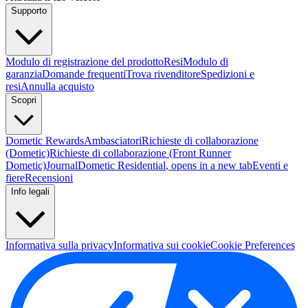
Supporto
Modulo di registrazione del prodotto
Resi
Modulo di
garanzia
Domande frequenti
Trova rivenditore
Spedizioni e
resi
Annulla acquisto
Scopri
Dometic Rewards
Ambasciatori
Richieste di collaborazione
(Dometic)
Richieste di collaborazione (Front Runner
Dometic)
Journal
Dometic Residential
, opens in a new tab
Eventi e
fiere
Recensioni
Info legali
Informativa sulla privacy
Informativa sui cookie
Cookie Preferences