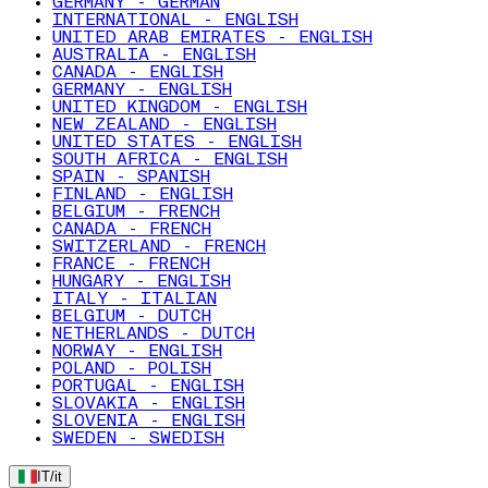
GERMANY - GERMAN
INTERNATIONAL - ENGLISH
UNITED ARAB EMIRATES - ENGLISH
AUSTRALIA - ENGLISH
CANADA - ENGLISH
GERMANY - ENGLISH
UNITED KINGDOM - ENGLISH
NEW ZEALAND - ENGLISH
UNITED STATES - ENGLISH
SOUTH AFRICA - ENGLISH
SPAIN - SPANISH
FINLAND - ENGLISH
BELGIUM - FRENCH
CANADA - FRENCH
SWITZERLAND - FRENCH
FRANCE - FRENCH
HUNGARY - ENGLISH
ITALY - ITALIAN
BELGIUM - DUTCH
NETHERLANDS - DUTCH
NORWAY - ENGLISH
POLAND - POLISH
PORTUGAL - ENGLISH
SLOVAKIA - ENGLISH
SLOVENIA - ENGLISH
SWEDEN - SWEDISH
IT
/
it