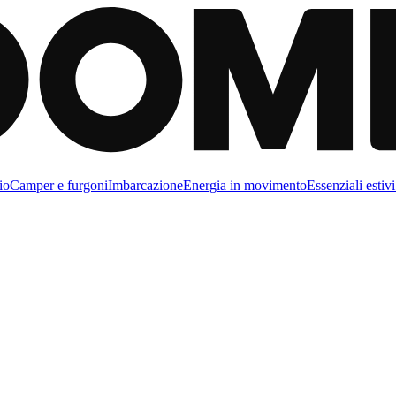
io
Camper e furgoni
Imbarcazione
Energia in movimento
Essenziali estivi