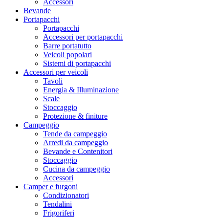
Accessori
Bevande
Portapacchi
Portapacchi
Accessori per portapacchi
Barre portatutto
Veicoli popolari
Sistemi di portapacchi
Accessori per veicoli
Tavoli
Energia & Illuminazione
Scale
Stoccaggio
Protezione & finiture
Campeggio
Tende da campeggio
Arredi da campeggio
Bevande e Contenitori
Stoccaggio
Cucina da campeggio
Accessori
Camper e furgoni
Condizionatori
Tendalini
Frigoriferi