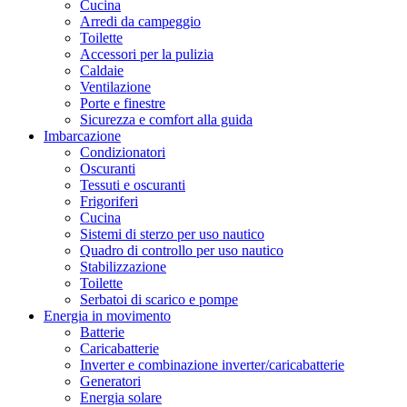
Cucina
Arredi da campeggio
Toilette
Accessori per la pulizia
Caldaie
Ventilazione
Porte e finestre
Sicurezza e comfort alla guida
Imbarcazione
Condizionatori
Oscuranti
Tessuti e oscuranti
Frigoriferi
Cucina
Sistemi di sterzo per uso nautico
Quadro di controllo per uso nautico
Stabilizzazione
Toilette
Serbatoi di scarico e pompe
Energia in movimento
Batterie
Caricabatterie
Inverter e combinazione inverter/caricabatterie
Generatori
Energia solare