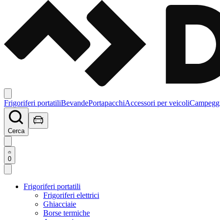
Frigoriferi portatili
Bevande
Portapacchi
Accessori per veicoli
Campegg
Cerca
0
Frigoriferi portatili
Frigoriferi elettrici
Ghiacciaie
Borse termiche