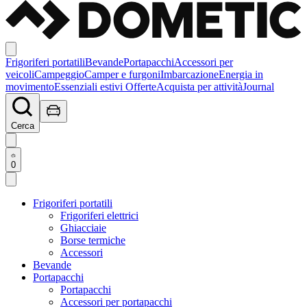
Frigoriferi portatili
Bevande
Portapacchi
Accessori per
veicoli
Campeggio
Camper e furgoni
Imbarcazione
Energia in
movimento
Essenziali estivi
Offerte
Acquista per attività
Journal
Cerca
0
Frigoriferi portatili
Frigoriferi elettrici
Ghiacciaie
Borse termiche
Accessori
Bevande
Portapacchi
Portapacchi
Accessori per portapacchi