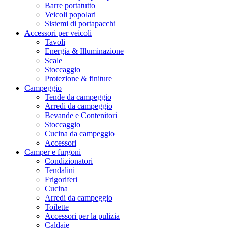
Barre portatutto
Veicoli popolari
Sistemi di portapacchi
Accessori per veicoli
Tavoli
Energia & Illuminazione
Scale
Stoccaggio
Protezione & finiture
Campeggio
Tende da campeggio
Arredi da campeggio
Bevande e Contenitori
Stoccaggio
Cucina da campeggio
Accessori
Camper e furgoni
Condizionatori
Tendalini
Frigoriferi
Cucina
Arredi da campeggio
Toilette
Accessori per la pulizia
Caldaie