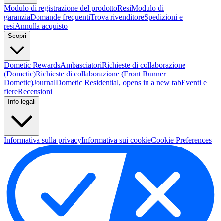
Modulo di registrazione del prodotto
Resi
Modulo di
garanzia
Domande frequenti
Trova rivenditore
Spedizioni e
resi
Annulla acquisto
Scopri
Dometic Rewards
Ambasciatori
Richieste di collaborazione
(Dometic)
Richieste di collaborazione (Front Runner
Dometic)
Journal
Dometic Residential
, opens in a new tab
Eventi e
fiere
Recensioni
Info legali
Informativa sulla privacy
Informativa sui cookie
Cookie Preferences