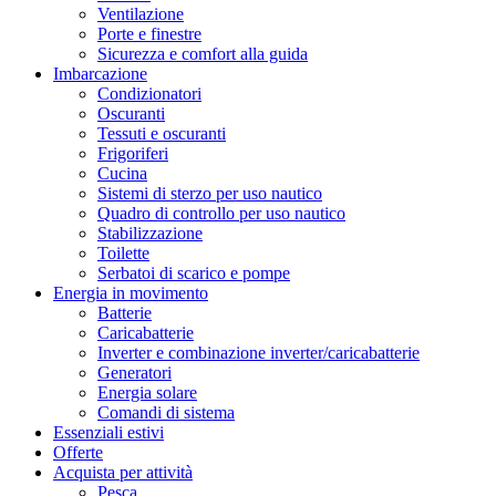
Ventilazione
Porte e finestre
Sicurezza e comfort alla guida
Imbarcazione
Condizionatori
Oscuranti
Tessuti e oscuranti
Frigoriferi
Cucina
Sistemi di sterzo per uso nautico
Quadro di controllo per uso nautico
Stabilizzazione
Toilette
Serbatoi di scarico e pompe
Energia in movimento
Batterie
Caricabatterie
Inverter e combinazione inverter/caricabatterie
Generatori
Energia solare
Comandi di sistema
Essenziali estivi
Offerte
Acquista per attività
Pesca