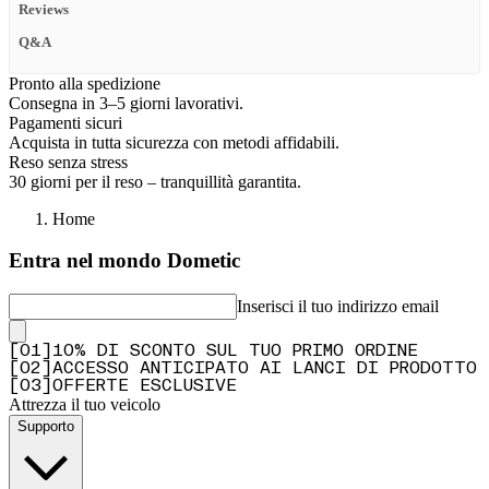
Reviews
Q&A
Pronto alla spedizione
Consegna in 3–5 giorni lavorativi.
Pagamenti sicuri
Acquista in tutta sicurezza con metodi affidabili.
Reso senza stress
30 giorni per il reso – tranquillità garantita.
Home
Entra nel mondo Dometic
Inserisci il tuo indirizzo email
[
0
1
]
10% DI SCONTO SUL TUO PRIMO ORDINE
[
0
2
]
ACCESSO ANTICIPATO AI LANCI DI PRODOTTO
[
0
3
]
OFFERTE ESCLUSIVE
Attrezza il tuo veicolo
Supporto