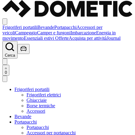
Frigoriferi portatili
Bevande
Portapacchi
Accessori per
veicoli
Campeggio
Camper e furgoni
Imbarcazione
Energia in
movimento
Essenziali estivi
Offerte
Acquista per attività
Journal
Cerca
0
Frigoriferi portatili
Frigoriferi elettrici
Ghiacciaie
Borse termiche
Accessori
Bevande
Portapacchi
Portapacchi
Accessori per portapacchi