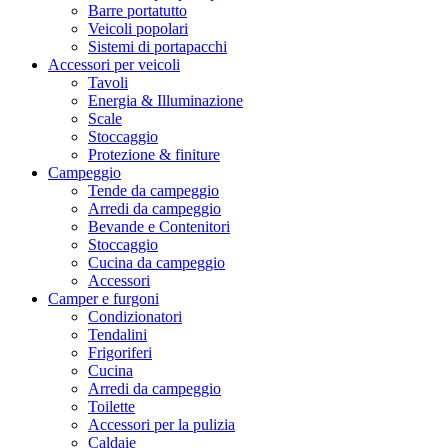
Barre portatutto
Veicoli popolari
Sistemi di portapacchi
Accessori per veicoli
Tavoli
Energia & Illuminazione
Scale
Stoccaggio
Protezione & finiture
Campeggio
Tende da campeggio
Arredi da campeggio
Bevande e Contenitori
Stoccaggio
Cucina da campeggio
Accessori
Camper e furgoni
Condizionatori
Tendalini
Frigoriferi
Cucina
Arredi da campeggio
Toilette
Accessori per la pulizia
Caldaie