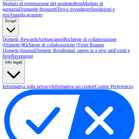
Modulo di registrazione del prodotto
Resi
Modulo di
garanzia
Domande frequenti
Trova rivenditore
Spedizioni e
resi
Annulla acquisto
Scopri
Dometic Rewards
Ambasciatori
Richieste di collaborazione
(Dometic)
Richieste di collaborazione (Front Runner
Dometic)
Journal
Dometic Residential
, opens in a new tab
Eventi e
fiere
Recensioni
Info legali
Informativa sulla privacy
Informativa sui cookie
Cookie Preferences