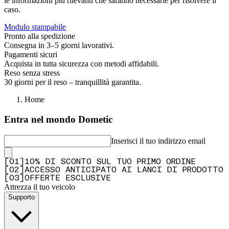
le informazioni più rilevanti che saranno necessarie per risolvere il
caso.
Modulo stampabile
Pronto alla spedizione
Consegna in 3–5 giorni lavorativi.
Pagamenti sicuri
Acquista in tutta sicurezza con metodi affidabili.
Reso senza stress
30 giorni per il reso – tranquillità garantita.
Home
Entra nel mondo Dometic
Inserisci il tuo indirizzo email
[
0
1
]
10% DI SCONTO SUL TUO PRIMO ORDINE
[
0
2
]
ACCESSO ANTICIPATO AI LANCI DI PRODOTTO
[
0
3
]
OFFERTE ESCLUSIVE
Attrezza il tuo veicolo
Supporto