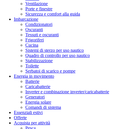
Ventilazione
Porte e finestre
Sicurezza e comfort alla guida
Imbarcazione
Condizionatori
Oscuranti
Tessuti e oscuranti
Frigoriferi
Cucina
Sistemi di sterzo per uso nautico
Quadro di controllo per uso nautico
Stabilizzazione
Toilette
Serbatoi di scarico e pompe
Energia in movimento
Batterie
Caricabatterie
Inverter e combinazione inverter/caricabatterie
Generatori
Energia solare
Comandi di sistema
Essenziali estivi
Offerte
Acquista per attività
Pesca