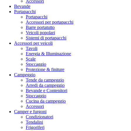
Accessori
Bevande
Portapacchi
Portapacchi
Accessori per portapacchi
Barre portatutto
Veicoli popolari
Sistemi di portapacchi
Accessori per veicoli
Tavoli
Energia & Illuminazione
Scale
Stoccaggio
Protezione & finiture
Campeggio
Tende da campeggio
Arredi da campeggio
Bevande e Contenitori
Stoccaggio
Cucina da campeggio
Accessori
Camper e furgoni
Condizionatori
Tendalini
Frigoriferi