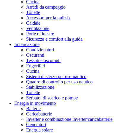
Cucina
Arredi da campeggio
Toilette
Accessori per la pulizia
Caldaie
Ventilazione
Porte e finestre
Sicurezza e comfort alla guida
Imbarcazione
Condizionatori
Oscuranti
Tessuti e oscuranti
Frigoriferi
Cucina
Sistemi di sterzo per uso nautico
Quadro di controllo per uso nautico
Stabilizzazione
Toilette
Serbatoi di scarico e pompe
Energia in movimento
Batterie
Caricabatterie
Inverter e combinazione inverter/caricabatterie
Generatori
Energia solare