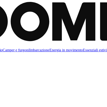
io
Camper e furgoni
Imbarcazione
Energia in movimento
Essenziali estivi