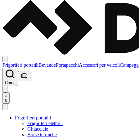
Frigoriferi portatili
Bevande
Portapacchi
Accessori per veicoli
Campegg
Cerca
0
Frigoriferi portatili
Frigoriferi elettrici
Ghiacciaie
Borse termiche