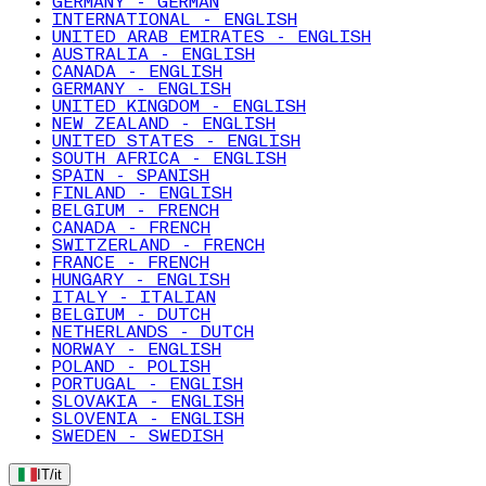
GERMANY - GERMAN
INTERNATIONAL - ENGLISH
UNITED ARAB EMIRATES - ENGLISH
AUSTRALIA - ENGLISH
CANADA - ENGLISH
GERMANY - ENGLISH
UNITED KINGDOM - ENGLISH
NEW ZEALAND - ENGLISH
UNITED STATES - ENGLISH
SOUTH AFRICA - ENGLISH
SPAIN - SPANISH
FINLAND - ENGLISH
BELGIUM - FRENCH
CANADA - FRENCH
SWITZERLAND - FRENCH
FRANCE - FRENCH
HUNGARY - ENGLISH
ITALY - ITALIAN
BELGIUM - DUTCH
NETHERLANDS - DUTCH
NORWAY - ENGLISH
POLAND - POLISH
PORTUGAL - ENGLISH
SLOVAKIA - ENGLISH
SLOVENIA - ENGLISH
SWEDEN - SWEDISH
IT
/
it