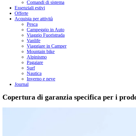
Comandi di sistema
Essenziali estivi
Offerte
Acquista per attività
Pesca
Campeggio in Auto
Viaggio Fuoristrada
Vanlife
Viaggiare in Camper
Mountain bike
Alpinismo
Pagaiare
Surf
Nautica
Inverno e neve
Journal
Copertura di garanzia specifica per i pro