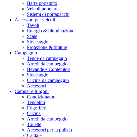
Barre portatutto
Veicoli popolari
Sistemi di portapacchi
Accessori per veicoli
Tavoli
Energia & Illuminazione
Scale
Stoccaggio
Protezione & finiture
Campeggio
Tende da campeggio
Arredi da campeggio
Bevande e Contenitori
Stoccaggio
Cucina da campeggio
Accessori
Camper e furgoni
Condizionatori
Tendalini
Frigoriferi
Cucina
Arredi da campeggio
Toilette
Accessori per la pulizia
Caldaie