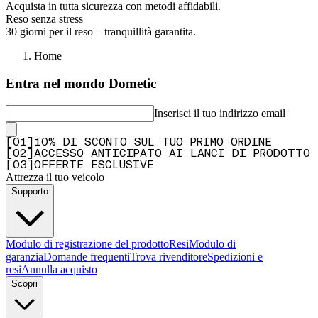
Acquista in tutta sicurezza con metodi affidabili.
Reso senza stress
30 giorni per il reso – tranquillità garantita.
Home
Entra nel mondo Dometic
Inserisci il tuo indirizzo email
[
0
1
]
10% DI SCONTO SUL TUO PRIMO ORDINE
[
0
2
]
ACCESSO ANTICIPATO AI LANCI DI PRODOTTO
[
0
3
]
OFFERTE ESCLUSIVE
Attrezza il tuo veicolo
Supporto
Modulo di registrazione del prodotto
Resi
Modulo di
garanzia
Domande frequenti
Trova rivenditore
Spedizioni e
resi
Annulla acquisto
Scopri