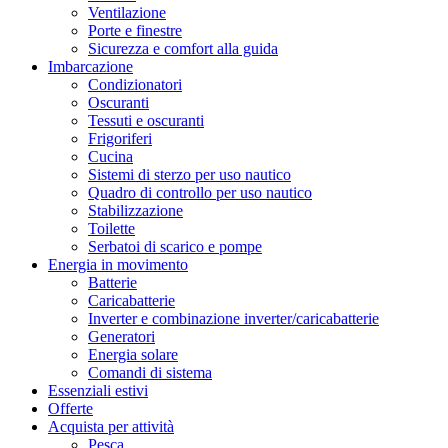
Ventilazione
Porte e finestre
Sicurezza e comfort alla guida
Imbarcazione
Condizionatori
Oscuranti
Tessuti e oscuranti
Frigoriferi
Cucina
Sistemi di sterzo per uso nautico
Quadro di controllo per uso nautico
Stabilizzazione
Toilette
Serbatoi di scarico e pompe
Energia in movimento
Batterie
Caricabatterie
Inverter e combinazione inverter/caricabatterie
Generatori
Energia solare
Comandi di sistema
Essenziali estivi
Offerte
Acquista per attività
Pesca