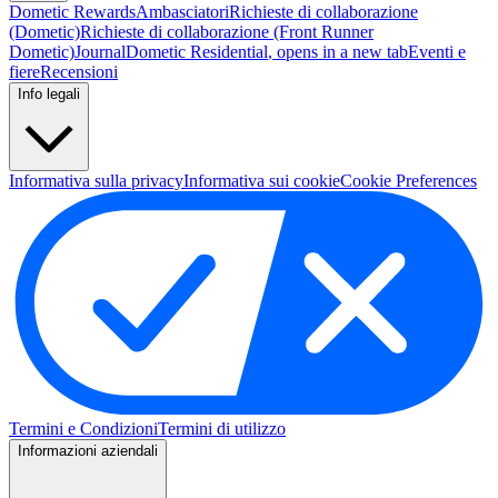
Dometic Rewards
Ambasciatori
Richieste di collaborazione
(Dometic)
Richieste di collaborazione (Front Runner
Dometic)
Journal
Dometic Residential
, opens in a new tab
Eventi e
fiere
Recensioni
Info legali
Informativa sulla privacy
Informativa sui cookie
Cookie Preferences
Termini e Condizioni
Termini di utilizzo
Informazioni aziendali