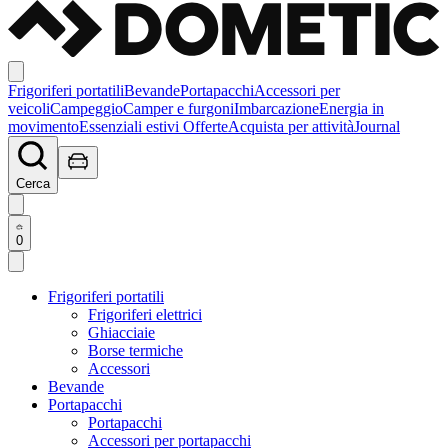
Frigoriferi portatili
Bevande
Portapacchi
Accessori per
veicoli
Campeggio
Camper e furgoni
Imbarcazione
Energia in
movimento
Essenziali estivi
Offerte
Acquista per attività
Journal
Cerca
0
Frigoriferi portatili
Frigoriferi elettrici
Ghiacciaie
Borse termiche
Accessori
Bevande
Portapacchi
Portapacchi
Accessori per portapacchi