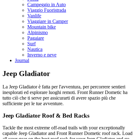
Campeggio in Auto
Viaggio Fuoristrada
Vanlife
Viaggiare in Camper
Mountain bike
Alpinismo
Pagaiare
Surf
Nautica
Inverno e neve
Journal
Jeep Gladiator
La Jeep Gladiator è fatta per l'avventura, per percorrere sentieri
inesplorati ed esplorare luoghi remoti. Front Runner Dometic ha
tutto ciò che ti serve per assicurarti di avere spazio più che
sufficiente per le tue avventure.
Jeep Gladiator Roof & Bed Racks
Tackle the most extreme off-road trails with your exceptionally
capable Jeep Gladiator and Front Runner Dometic roof rack. Load
all your gear on the best roof rack for your Jeep Gladiator and go