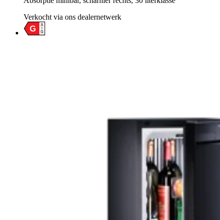
Absorptie minibar, scharnier rechts, 30 literklasse
Verkocht via ons dealernetwerk