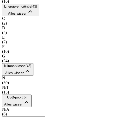
(
16
)
Energie-efficiëntie
[
43
]
Alles wissen
C
(
2
)
D
(
5
)
E
(
2
)
F
(
10
)
G
(
24
)
Klimaatklasse
[
43
]
Alles wissen
N
(
30
)
N/T
(
13
)
USB-poort
[
6
]
Alles wissen
N/A
(
6
)