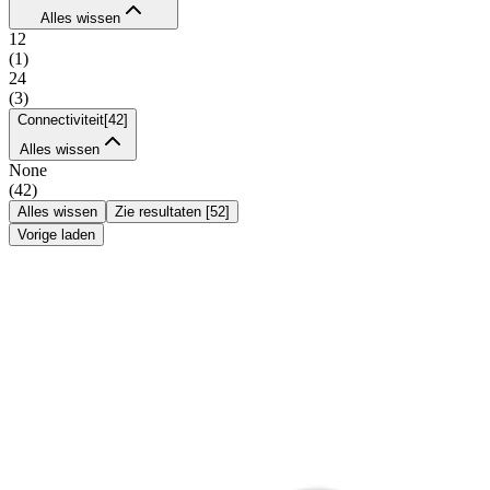
Alles wissen
12
(
1
)
24
(
3
)
Connectiviteit
[
42
]
Alles wissen
None
(
42
)
Alles wissen
Zie resultaten
[
52
]
Vorige laden