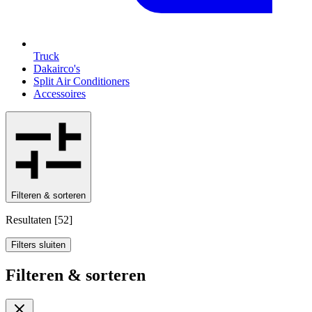
Truck
Dakairco's
Split Air Conditioners
Accessoires
Filteren & sorteren
Resultaten
[
52
]
Filters sluiten
Filteren & sorteren