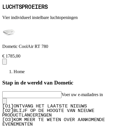
LUCHTSPROEIERS
Vier individueel instelbare luchtopeningen
Dometic CoolAir RT 780
€ 1785,00
Home
Stap in de wereld van Dometic
Voer uw e-mailadres in
[
0
1
]
ONTVANG HET LAATSTE NIEUWS
[
0
2
]
BLIJF OP DE HOOGTE VAN NIEUWE
PRODUCTLANCERINGEN
[
0
3
]
KOM MEER TE WETEN OVER AANKOMENDE
EVENEMENTEN