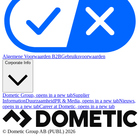
Algemene Voorwaarden B2B
Gebruiksvoorwaarden
Corporate Info
Dometic Group
, opens in a new tab
Supplier
Information
Duurzaamheid
PR & Media
, opens in a new tab
Nieuws
,
opens in a new tab
Career at Dometic
, opens in a new tab
© Dometic Group AB (PUBL) 2026