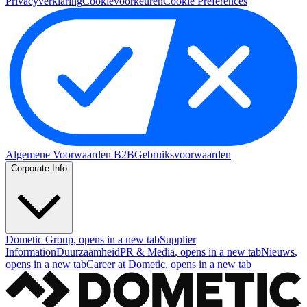
Privacyverklaring
Cookievoorkeuren
Cookie Preferences
Algemene Voorwaarden B2B
Gebruiksvoorwaarden
Corporate Info
Dometic Group
, opens in a new tab
Supplier
Information
Duurzaamheid
PR & Media
, opens in a new tab
Nieuws
,
opens in a new tab
Career at Dometic
, opens in a new tab