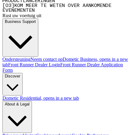
PRODUCTLANCERINGEN
[
0
3
]
KOM MEER TE WETEN OVER AANKOMENDE
EVENEMENTEN
Rust uw voertuig uit
Business Support
Ondersteuning
Neem contact op
Dometic Business
, opens in a new
tab
Front Runner Dealer Login
Front Runner Dealer Application
Form
Discover
Dometic Residential
, opens in a new tab
About & Legal