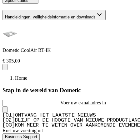
Specificaties
Handleidingen, veiligheidsinformatie en downloads
Dometic CoolAir RT-IK
€ 305,00
Home
Stap in de wereld van Dometic
Voer uw e-mailadres in
[
0
1
]
ONTVANG HET LAATSTE NIEUWS
[
0
2
]
BLIJF OP DE HOOGTE VAN NIEUWE PRODUCTLAN
[
0
3
]
KOM MEER TE WETEN OVER AANKOMENDE EVENEME
Rust uw voertuig uit
Business Support