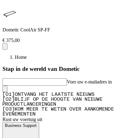
Dometic CoolAir SP-FF
€ 375,00
Home
Stap in de wereld van Dometic
Voer uw e-mailadres in
[
0
1
]
ONTVANG HET LAATSTE NIEUWS
[
0
2
]
BLIJF OP DE HOOGTE VAN NIEUWE
PRODUCTLANCERINGEN
[
0
3
]
KOM MEER TE WETEN OVER AANKOMENDE
EVENEMENTEN
Rust uw voertuig uit
Business Support