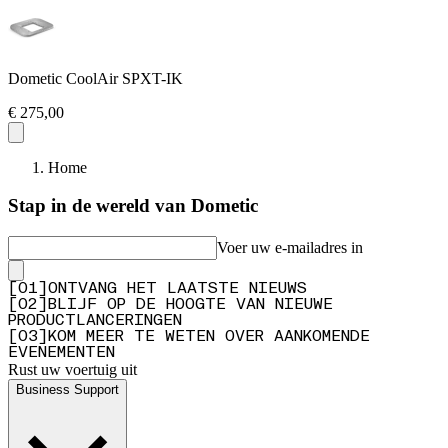
Dometic CoolAir SPXT-IK
€ 275,00
Home
Stap in de wereld van Dometic
Voer uw e-mailadres in
[
0
1
]
ONTVANG HET LAATSTE NIEUWS
[
0
2
]
BLIJF OP DE HOOGTE VAN NIEUWE
PRODUCTLANCERINGEN
[
0
3
]
KOM MEER TE WETEN OVER AANKOMENDE
EVENEMENTEN
Rust uw voertuig uit
Business Support