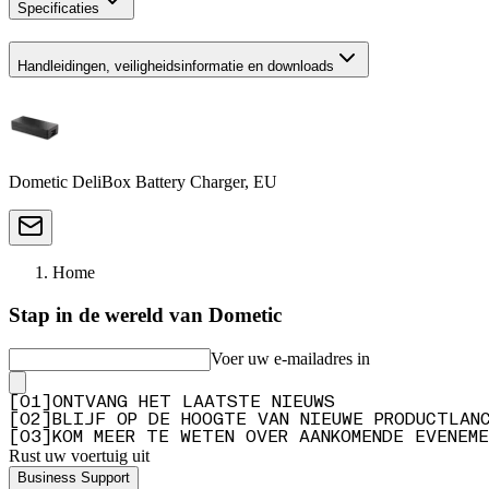
Specificaties
Handleidingen, veiligheidsinformatie en downloads
Dometic DeliBox Battery Charger, EU
Home
Stap in de wereld van Dometic
Voer uw e-mailadres in
[
0
1
]
ONTVANG HET LAATSTE NIEUWS
[
0
2
]
BLIJF OP DE HOOGTE VAN NIEUWE PRODUCTLAN
[
0
3
]
KOM MEER TE WETEN OVER AANKOMENDE EVENEME
Rust uw voertuig uit
Business Support