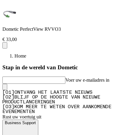
Dometic PerfectView RVVO3
€ 33,00
Home
Stap in de wereld van Dometic
Voer uw e-mailadres in
[
0
1
]
ONTVANG HET LAATSTE NIEUWS
[
0
2
]
BLIJF OP DE HOOGTE VAN NIEUWE
PRODUCTLANCERINGEN
[
0
3
]
KOM MEER TE WETEN OVER AANKOMENDE
EVENEMENTEN
Rust uw voertuig uit
Business Support