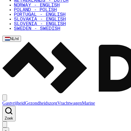
NETHERLANDS - DUTCH
NORWAY - ENGLISH
POLAND - POLISH
PORTUGAL - ENGLISH
SLOVAKIA - ENGLISH
SLOVENIA - ENGLISH
SWEDEN - SWEDISH
NL
/
nl
Gastvrijheid
Gezondheidszorg
Vrachtwagen
Marine
Zoek